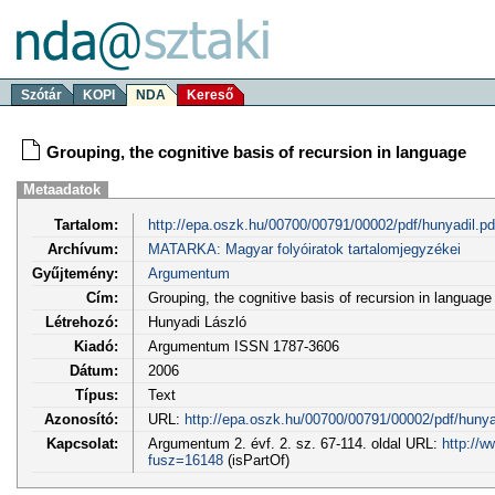
Szótár
KOPI
NDA
Kereső
Grouping, the cognitive basis of recursion in language
Metaadatok
Tartalom:
http://epa.oszk.hu/00700/00791/00002/pdf/hunyadil.pd
Archívum:
MATARKA: Magyar folyóiratok tartalomjegyzékei
Gyűjtemény:
Argumentum
Cím:
Grouping, the cognitive basis of recursion in language
Létrehozó:
Hunyadi László
Kiadó:
Argumentum ISSN 1787-3606
Dátum:
2006
Típus:
Text
Azonosító:
URL:
http://epa.oszk.hu/00700/00791/00002/pdf/hunya
Kapcsolat:
Argumentum 2. évf. 2. sz. 67-114. oldal URL:
http://w
fusz=16148
(isPartOf)