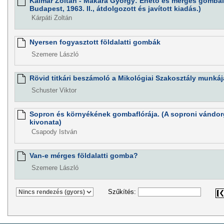
Kalmár Zoltán - Makara György: Ehető és mérges gombái
Budapest, 1963. II., átdolgozott és javított kiadás.)
Kárpáti Zoltán
Nyersen fogyasztott földalatti gombák
Szemere László
Rövid titkári beszámoló a Mikológiai Szakosztály munkáj
Schuster Viktor
Sopron és környékének gombaflórája. (A soproni vándor
kivonata)
Csapody István
Van-e mérges földalatti gomba?
Szemere László
Szűkítés: