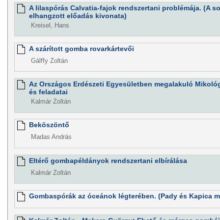
A lilaspórás Calvatia-fajok rendszertani problémája. (A 
elhangzott előadás kivonata)
Kreisel, Hans
A szárított gomba rovarkártevői
Gálffy Zoltán
Az Országos Erdészeti Egyesületben megalakuló Mikológ
és feladatai
Kalmár Zoltán
Beköszöntő
Madas András
Eltérő gombapéldányok rendszertani elbírálása
Kalmár Zoltán
Gombaspórák az óceánok légterében. (Pady és Kapica 