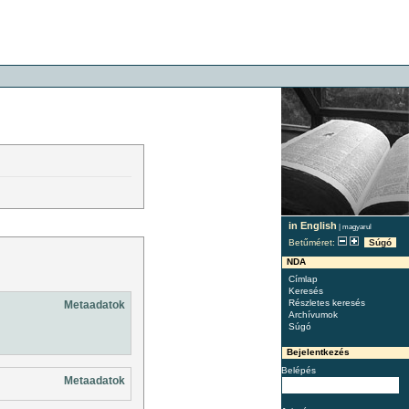
in English
|
magyarul
Betűméret:
Súgó
NDA
Címlap
Keresés
Részletes keresés
Metaadatok
Archívumok
Súgó
Bejelentkezés
Belépés
Metaadatok