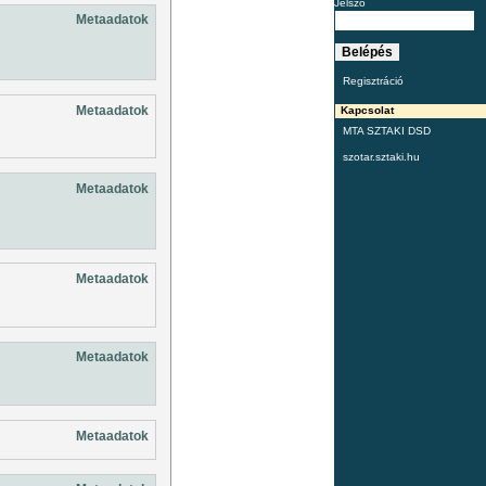
Jelszó
Metaadatok
Regisztráció
Metaadatok
Kapcsolat
MTA SZTAKI DSD
szotar.sztaki.hu
Metaadatok
Metaadatok
Metaadatok
Metaadatok