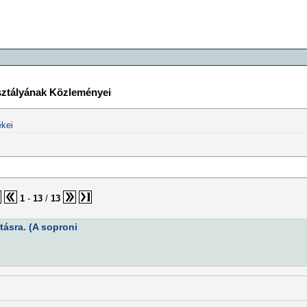
sztályának Közleményei
kei
1
-
13
/
13
ásra. (A soproni