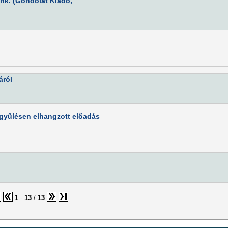
nk. (Gondolat Kiadó,
áról
gyűlésen elhangzott előadás
1
-
13
/
13