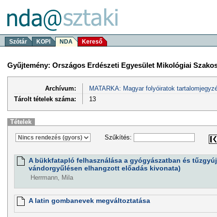
Szótár
KOPI
NDA
Kereső
Gyűjtemény: Országos Erdészeti Egyesület Mikológiai Szako
Archívum:
MATARKA: Magyar folyóiratok tartalomjegyzé
Tárolt tételek száma:
13
Tételek
Szűkítés:
A bükkfatapló felhasználása a gyógyászatban és tűzgyújt
vándorgyűlésen elhangzott előadás kivonata)
Herrmann, Mila
A latin gombanevek megváltoztatása