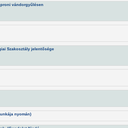
soproni vándorgyűlésen
iai Szakosztály jelentősége
munkája nyomán)