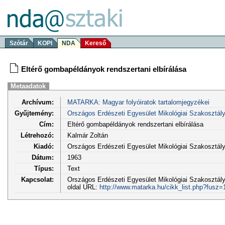
Szótár
KOPI
NDA
Kereső
Eltérő gombapéldányok rendszertani elbírálása
Metaadatok
Archívum:
MATARKA: Magyar folyóiratok tartalomjegyzékei
Gyűjtemény:
Országos Erdészeti Egyesület Mikológiai Szakosztá
Cím:
Eltérő gombapéldányok rendszertani elbírálása
Létrehozó:
Kalmár Zoltán
Kiadó:
Országos Erdészeti Egyesület Mikológiai Szakosztá
Dátum:
1963
Típus:
Text
Kapcsolat:
Országos Erdészeti Egyesület Mikológiai Szakosztály
oldal URL:
http://www.matarka.hu/cikk_list.php?fusz