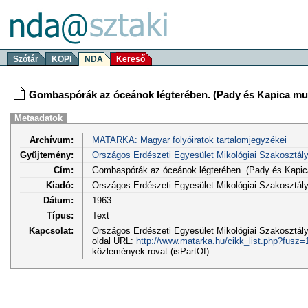
Szótár
KOPI
NDA
Kereső
Gombaspórák az óceánok légterében. (Pady és Kapica m
Metaadatok
Archívum:
MATARKA: Magyar folyóiratok tartalomjegyzékei
Gyűjtemény:
Országos Erdészeti Egyesület Mikológiai Szakosztá
Cím:
Gombaspórák az óceánok légterében. (Pady és Kapi
Kiadó:
Országos Erdészeti Egyesület Mikológiai Szakosztá
Dátum:
1963
Típus:
Text
Kapcsolat:
Országos Erdészeti Egyesület Mikológiai Szakosztály
oldal URL:
http://www.matarka.hu/cikk_list.php?fusz
közlemények rovat (isPartOf)