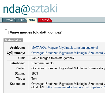
Szótár
KOPI
NDA
Kereső
Van-e mérges földalatti gomba?
Metaadatok
Archívum:
MATARKA: Magyar folyóiratok tartalomjegyzékei
Gyűjtemény:
Országos Erdészeti Egyesület Mikológiai Szakosztá
Cím:
Van-e mérges földalatti gomba?
Létrehozó:
Szemere László
Kiadó:
Országos Erdészeti Egyesület Mikológiai Szakosztá
Dátum:
1963
Típus:
Text
Kapcsolat:
Országos Erdészeti Egyesület Mikológiai Szakosztály
oldal URL:
http://www.matarka.hu/cikk_list.php?fusz