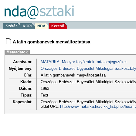
Szótár
KOPI
NDA
Kereső
A latin gombanevek megváltoztatása
Metaadatok
Archívum:
MATARKA: Magyar folyóiratok tartalomjegyzékei
Gyűjtemény:
Országos Erdészeti Egyesület Mikológiai Szakosztá
Cím:
A latin gombanevek megváltoztatása
Kiadó:
Országos Erdészeti Egyesület Mikológiai Szakosztá
Dátum:
1963
Típus:
Text
Kapcsolat:
Országos Erdészeti Egyesület Mikológiai Szakosztály
oldal URL:
http://www.matarka.hu/cikk_list.php?fusz