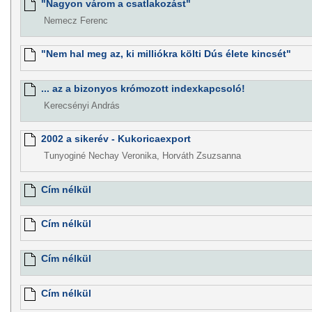
"Nagyon várom a csatlakozást"
Nemecz Ferenc
"Nem hal meg az, ki milliókra költi Dús élete kincsét"
... az a bizonyos krómozott indexkapcsoló!
Kerecsényi András
2002 a sikerév - Kukoricaexport
Tunyoginé Nechay Veronika, Horváth Zsuzsanna
Cím nélkül
Cím nélkül
Cím nélkül
Cím nélkül