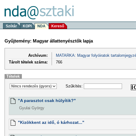
Szótár
KOPI
NDA
Kereső
Gyűjtemény: Magyar állattenyésztők lapja
Archívum:
MATARKA: Magyar folyóiratok tartalomjegyzé
Tárolt tételek száma:
766
Tételek
Szűkítés:
"A parasztot csak hülyítik?"
Gyulai György
"Kizökkent az idő, ó kárhozat..."