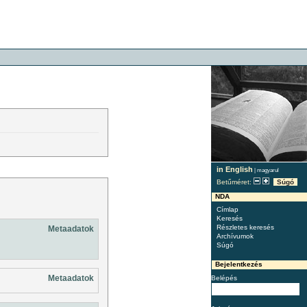
in English
|
magyarul
Betűméret:
Súgó
NDA
Címlap
Keresés
Részletes keresés
Metaadatok
Archívumok
Súgó
Bejelentkezés
Metaadatok
Belépés