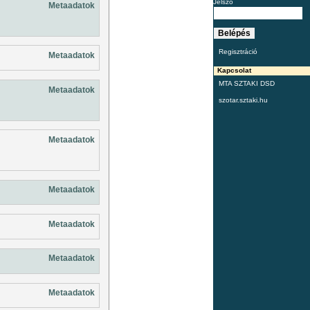
Jelszó
Metaadatok
Regisztráció
Metaadatok
Kapcsolat
MTA SZTAKI DSD
Metaadatok
szotar.sztaki.hu
Metaadatok
Metaadatok
Metaadatok
Metaadatok
Metaadatok