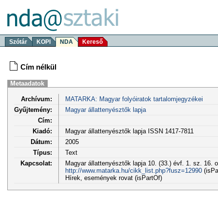
Szótár
KOPI
NDA
Kereső
Cím nélkül
Metaadatok
Archívum:
MATARKA: Magyar folyóiratok tartalomjegyzékei
Gyűjtemény:
Magyar állattenyésztők lapja
Cím:
Kiadó:
Magyar állattenyésztők lapja ISSN 1417-7811
Dátum:
2005
Típus:
Text
Kapcsolat:
Magyar állattenyésztők lapja 10. (33.) évf. 1. sz. 16. 
http://www.matarka.hu/cikk_list.php?fusz=12990
(isPa
Hírek, események rovat (isPartOf)