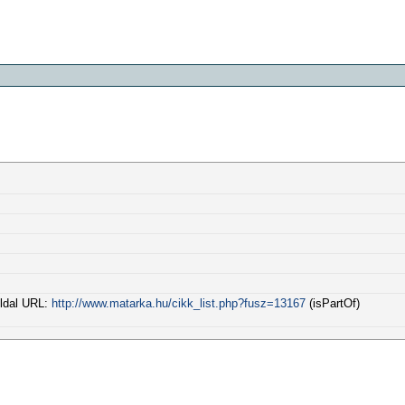
oldal URL:
http://www.matarka.hu/cikk_list.php?fusz=13167
(isPartOf)