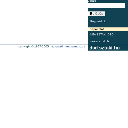
Jelszó
Regisztráció
Kapcsolat
MTA SZTAKI DSD
szotar.sztaki.hu
copyright © 1997-2005
mta sztaki
|
rendszergazda
dsd.sztaki.hu