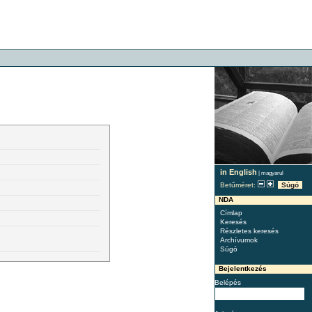
in English
|
magyarul
Betűméret:
Súgó
NDA
Címlap
Keresés
Részletes keresés
Archívumok
Súgó
Bejelentkezés
Belépés