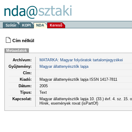
Szótár
KOPI
NDA
Kereső
Cím nélkül
Metaadatok
Archívum:
MATARKA: Magyar folyóiratok tartalomjegyzékei
Gyűjtemény:
Magyar állattenyésztők lapja
Cím:
Kiadó:
Magyar állattenyésztők lapja ISSN 1417-7811
Dátum:
2005
Típus:
Text
Kapcsolat:
Magyar állattenyésztők lapja 10. (33.) évf. 4. sz. 15. 
Hírek, események rovat (isPartOf)