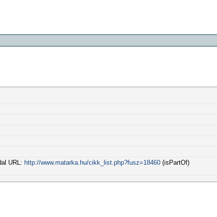
ldal URL:
http://www.matarka.hu/cikk_list.php?fusz=18460
(isPartOf)