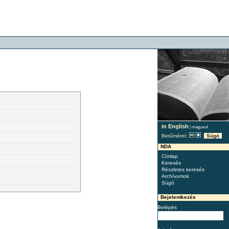
in English
|
magyarul
Betűméret:
Súgó
NDA
Címlap
Keresés
Részletes keresés
Archívumok
Súgó
Bejelentkezés
Belépés