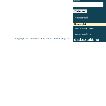
Jelszó
Regisztráció
Kapcsolat
MTA SZTAKI DSD
szotar.sztaki.hu
copyright © 1997-2005
mta sztaki
|
rendszergazda
dsd.sztaki.hu