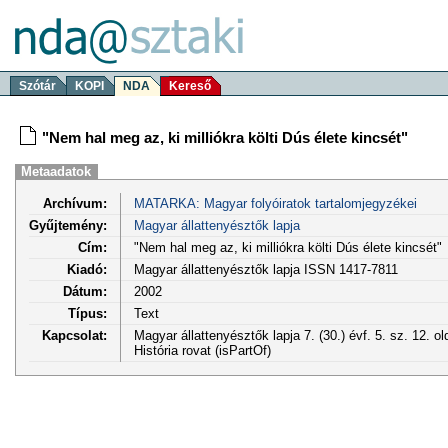
Szótár
KOPI
NDA
Kereső
"Nem hal meg az, ki milliókra költi Dús élete kincsét"
Metaadatok
Archívum:
MATARKA: Magyar folyóiratok tartalomjegyzékei
Gyűjtemény:
Magyar állattenyésztők lapja
Cím:
"Nem hal meg az, ki milliókra költi Dús élete kincsét"
Kiadó:
Magyar állattenyésztők lapja ISSN 1417-7811
Dátum:
2002
Típus:
Text
Kapcsolat:
Magyar állattenyésztők lapja 7. (30.) évf. 5. sz. 12. o
História rovat (isPartOf)