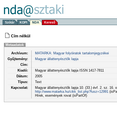
Szótár
KOPI
NDA
Kereső
Cím nélkül
Metaadatok
Archívum:
MATARKA: Magyar folyóiratok tartalomjegyzékei
Gyűjtemény:
Magyar állattenyésztők lapja
Cím:
Kiadó:
Magyar állattenyésztők lapja ISSN 1417-7811
Dátum:
2005
Típus:
Text
Kapcsolat:
Magyar állattenyésztők lapja 10. (33.) évf. 2. sz. 16. 
http://www.matarka.hu/cikk_list.php?fusz=12991
(isPa
Hírek, események rovat (isPartOf)