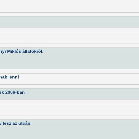
yi Miklós állatokról,
nak lenni
gek 2006-ban
 lesz az utcán