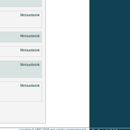
Metaadatok
Metaadatok
Metaadatok
Metaadatok
Metaadatok
copyright © 1997-2005
mta sztaki
|
rendszergazda