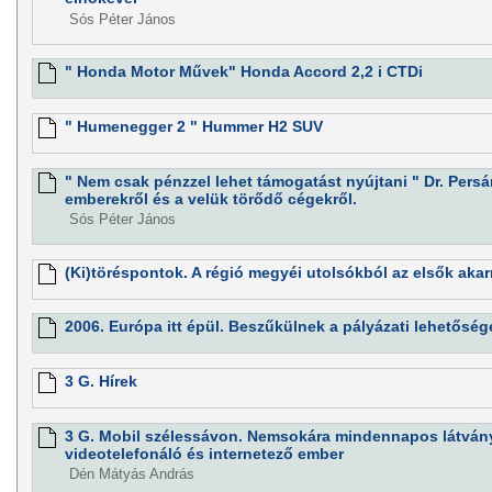
Sós Péter János
" Honda Motor Művek" Honda Accord 2,2 i CTDi
" Humenegger 2 " Hummer H2 SUV
" Nem csak pénzzel lehet támogatást nyújtani " Dr. Persán
emberekről és a velük törődő cégekről.
Sós Péter János
(Ki)töréspontok. A régió megyéi utolsókból az elsők akar
2006. Európa itt épül. Beszűkülnek a pályázati lehetősé
3 G. Hírek
3 G. Mobil szélessávon. Nemsokára mindennapos látvány
videotelefonáló és internetező ember
Dén Mátyás András