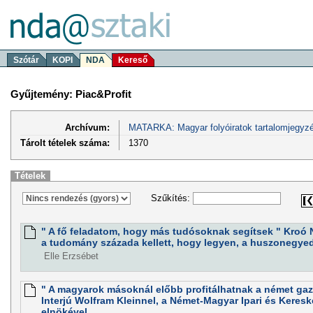
Szótár
KOPI
NDA
Kereső
Gyűjtemény: Piac&Profit
Archívum:
MATARKA: Magyar folyóiratok tartalomjegyzé
Tárolt tételek száma:
1370
Tételek
Szűkítés:
" A fő feladatom, hogy más tudósoknak segítsek " Kroó N
a tudomány százada kellett, hogy legyen, a huszonegyedi
Elle Erzsébet
" A magyarok másoknál előbb profitálhatnak a német gaz
Interjú Wolfram Kleinnel, a Német-Magyar Ipari és Kere
elnökével