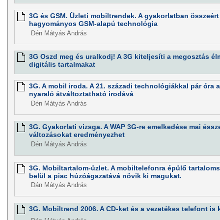
3G és GSM. Üzleti mobiltrendek. A gyakorlatban összeért
hagyományos GSM-alapú technológia
Dén Mátyás András
3G Oszd meg és uralkodj! A 3G kiteljesíti a megosztás élm
digitális tartalmakat
3G. A mobil iroda. A 21. századi technológiákkal pár óra al
nyaraló átváltoztatható irodává
Dén Mátyás András
3G. Gyakorlati vizsga. A WAP 3G-re emelkedése mai éssze
változásokat eredményezhet
Dén Mátyás András
3G. Mobiltartalom-üzlet. A mobiltelefonra épülő tartalom
belül a piac húzóágazatává növik ki magukat.
Dán Mátyás András
3G. Mobiltrend 2006. A CD-ket és a vezetékes telefont is