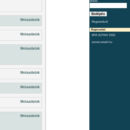
Jelszó
Metaadatok
Regisztráció
Kapcsolat
Metaadatok
MTA SZTAKI DSD
szotar.sztaki.hu
Metaadatok
Metaadatok
Metaadatok
Metaadatok
Metaadatok