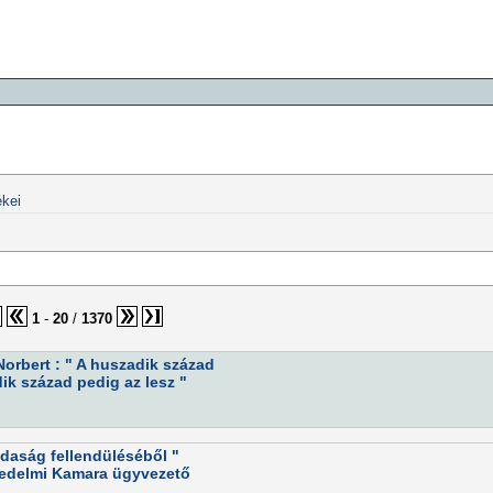
kei
1
-
20
/
1370
orbert : " A huszadik század
k század pedig az lesz "
daság fellendüléséből "
skedelmi Kamara ügyvezető