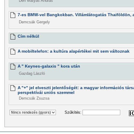
Dén Mátyás András
7-es BMW-vel Bangkokban. Villámlátogatás Thaiföldön,
Demcsák Gergely
Cím nélkül
A mobiltelefon: a kultúra alapértékei mit sem változnak
A " Keynes-galaxis " kora után
Gazdag László
A "+" jel elveszti jelentőségét: a magyar információs tá
perspektívái uniós szemmel
Demcsák Zsuzsa
Szűkítés: