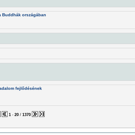
 a Buddhák országában
rsadalom fejlődésének
1
-
20
/
1370