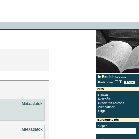
in English
|
magyarul
Betűméret:
Súgó
NDA
Címlap
Keresés
Részletes keresés
Metaadatok
Archívumok
Súgó
Bejelentkezés
Belépés
Metaadatok