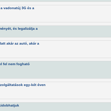
 a vadonatúj 3G és a
ényét, és legalizálja a
att akár az autó, akár a
l fel nem fogható
szolgáltatások egy-két éven
 kidobhatjuk