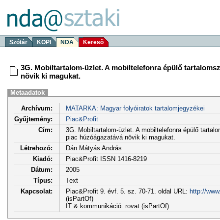
Szótár
KOPI
NDA
Kereső
3G. Mobiltartalom-üzlet. A mobiltelefonra épülő tartaloms
növik ki magukat.
Metaadatok
Archívum:
MATARKA: Magyar folyóiratok tartalomjegyzékei
Gyűjtemény:
Piac&Profit
Cím:
3G. Mobiltartalom-üzlet. A mobiltelefonra épülő tartal
piac húzóágazatává növik ki magukat.
Létrehozó:
Dán Mátyás András
Kiadó:
Piac&Profit ISSN 1416-8219
Dátum:
2005
Típus:
Text
Kapcsolat:
Piac&Profit 9. évf. 5. sz. 70-71. oldal URL:
http://www
(isPartOf)
IT & kommunikáció. rovat (isPartOf)