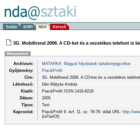
Szótár
KOPI
NDA
Kereső
3G. Mobiltrend 2006. A CD-ket és a vezetékes telefont is k
Metaadatok
Archívum:
MATARKA: Magyar folyóiratok tartalomjegyzékei
Gyűjtemény:
Piac&Profit
Cím:
3G. Mobiltrend 2006. A CD-ket és a vezetékes telefont
Létrehozó:
Dén Mátyás András
Kiadó:
Piac&Profit ISSN 1416-8219
Dátum:
2005
Típus:
Text
Kapcsolat:
Piac&Profit 9. évf. 11. sz. 78-79. oldal URL:
http://ww
(isPartOf)