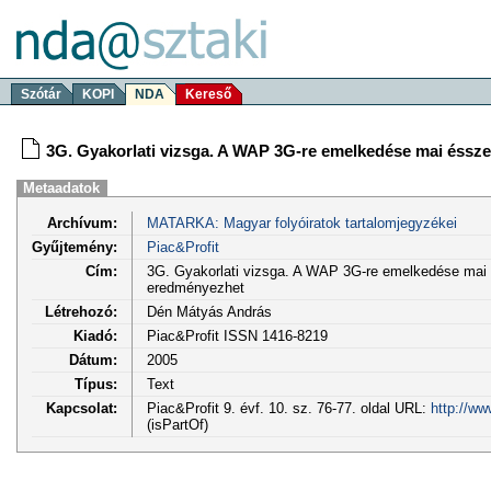
Szótár
KOPI
NDA
Kereső
3G. Gyakorlati vizsga. A WAP 3G-re emelkedése mai éssze
Metaadatok
Archívum:
MATARKA: Magyar folyóiratok tartalomjegyzékei
Gyűjtemény:
Piac&Profit
Cím:
3G. Gyakorlati vizsga. A WAP 3G-re emelkedése mai é
eredményezhet
Létrehozó:
Dén Mátyás András
Kiadó:
Piac&Profit ISSN 1416-8219
Dátum:
2005
Típus:
Text
Kapcsolat:
Piac&Profit 9. évf. 10. sz. 76-77. oldal URL:
http://ww
(isPartOf)