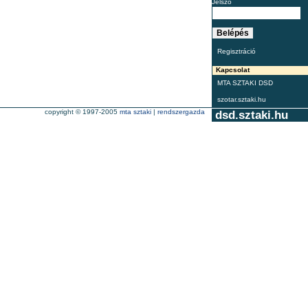
Jelszó
Regisztráció
Kapcsolat
MTA SZTAKI DSD
szotar.sztaki.hu
copyright © 1997-2005
mta sztaki
|
rendszergazda
dsd.sztaki.hu