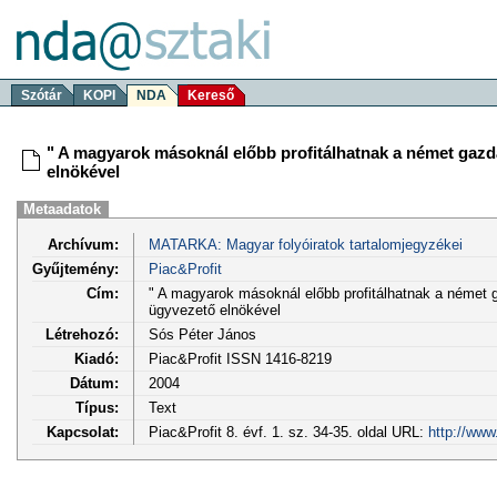
Szótár
KOPI
NDA
Kereső
" A magyarok másoknál előbb profitálhatnak a német gazd
elnökével
Metaadatok
Archívum:
MATARKA: Magyar folyóiratok tartalomjegyzékei
Gyűjtemény:
Piac&Profit
Cím:
" A magyarok másoknál előbb profitálhatnak a német 
ügyvezető elnökével
Létrehozó:
Sós Péter János
Kiadó:
Piac&Profit ISSN 1416-8219
Dátum:
2004
Típus:
Text
Kapcsolat:
Piac&Profit 8. évf. 1. sz. 34-35. oldal URL:
http://www