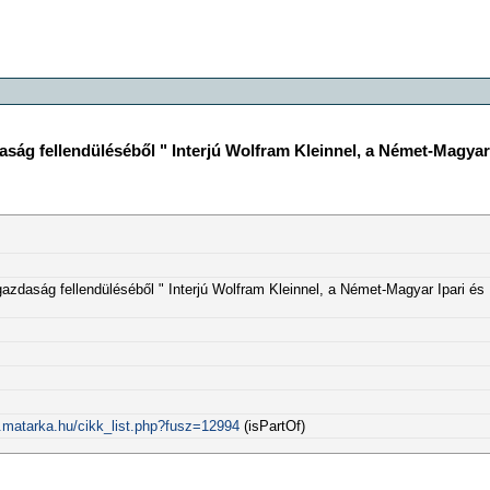
aság fellendüléséből " Interjú Wolfram Kleinnel, a Német-Magya
gazdaság fellendüléséből " Interjú Wolfram Kleinnel, a Német-Magyar Ipari é
.matarka.hu/cikk_list.php?fusz=12994
(isPartOf)