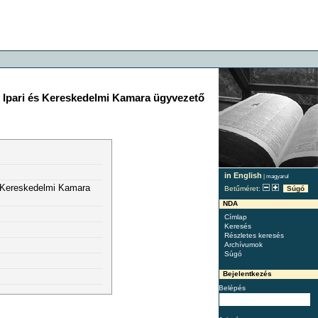
r Ipari és Kereskedelmi Kamara ügyvezető
in English
|
magyarul
s Kereskedelmi Kamara
Betűméret:
Súgó
NDA
Címlap
Keresés
Részletes keresés
Archívumok
Súgó
Bejelentkezés
Belépés