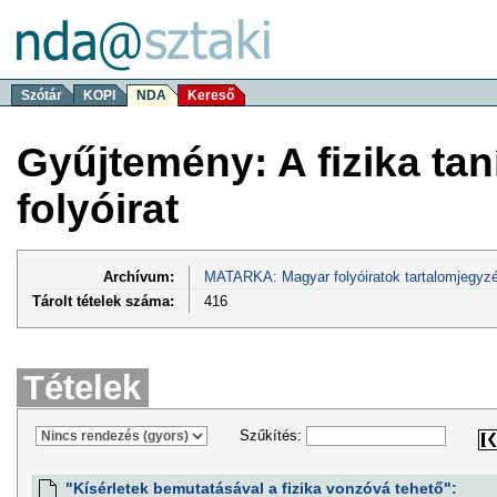
Szótár
KOPI
NDA
Kereső
Gyűjtemény: A fizika tan
folyóirat
Archívum:
MATARKA: Magyar folyóiratok tartalomjegyzé
Tárolt tételek száma:
416
Tételek
Szűkítés:
"Kísérletek bemutatásával a fizika vonzóvá tehető":