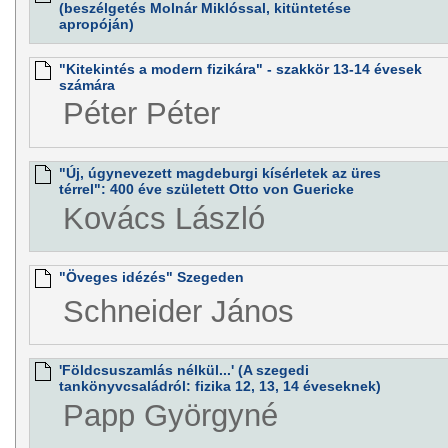
(beszélgetés Molnár Miklóssal, kitüntetése
apropóján)
"Kitekintés a modern fizikára" - szakkör 13-14 évesek
számára
Péter Péter
"Új, úgynevezett magdeburgi kísérletek az üres
térrel": 400 éve született Otto von Guericke
Kovács László
"Öveges idézés" Szegeden
Schneider János
'Földcsuszamlás nélkül...' (A szegedi
tankönyvcsaládról: fizika 12, 13, 14 éveseknek)
Papp Györgyné