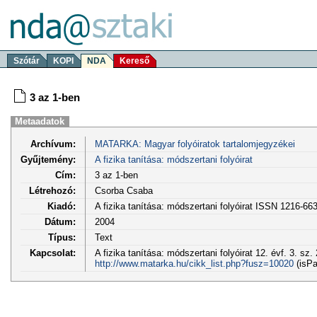
Szótár
KOPI
NDA
Kereső
3 az 1-ben
Metaadatok
Archívum:
MATARKA: Magyar folyóiratok tartalomjegyzékei
Gyűjtemény:
A fizika tanítása: módszertani folyóirat
Cím:
3 az 1-ben
Létrehozó:
Csorba Csaba
Kiadó:
A fizika tanítása: módszertani folyóirat ISSN 1216-66
Dátum:
2004
Típus:
Text
Kapcsolat:
A fizika tanítása: módszertani folyóirat 12. évf. 3. sz.
http://www.matarka.hu/cikk_list.php?fusz=10020
(isPa