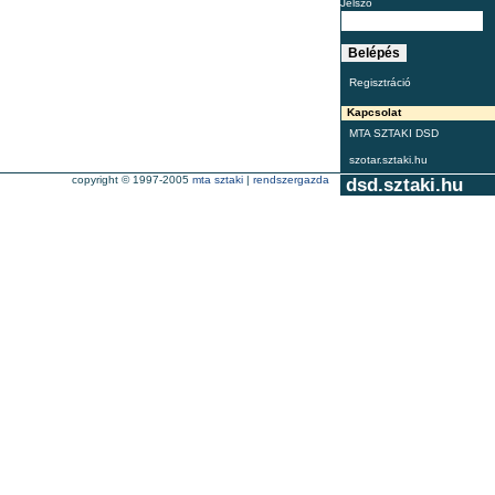
Jelszó
Regisztráció
Kapcsolat
MTA SZTAKI DSD
szotar.sztaki.hu
copyright © 1997-2005
mta sztaki
|
rendszergazda
dsd.sztaki.hu