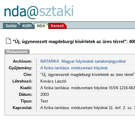
Szótár
KOPI
NDA
Kereső
"Új, úgynevezett magdeburgi kísérletek az üres térrel": 40
Metaadatok
Archívum:
MATARKA: Magyar folyóiratok tartalomjegyzékei
Gyűjtemény:
A fizika tanítása: módszertani folyóirat
Cím:
"Új, úgynevezett magdeburgi kísérletek az üres térrel
Létrehozó:
Kovács László
Kiadó:
A fizika tanítása: módszertani folyóirat ISSN 1216-66
Dátum:
2003
Típus:
Text
Kapcsolat:
A fizika tanítása: módszertani folyóirat 11. évf. 2. sz.