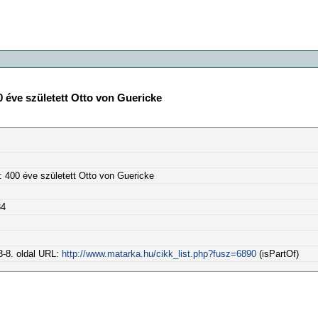
0 éve született Otto von Guericke
": 400 éve született Otto von Guericke
34
 3-8. oldal URL:
http://www.matarka.hu/cikk_list.php?fusz=6890
(isPartOf)