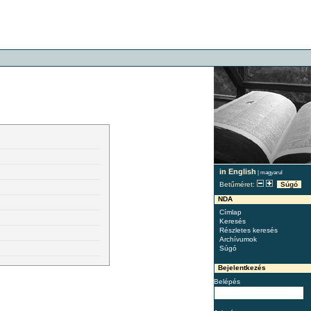
in English
|
magyarul
Betűméret:
Súgó
NDA
Címlap
Keresés
Részletes keresés
Archívumok
Súgó
Bejelentkezés
Belépés