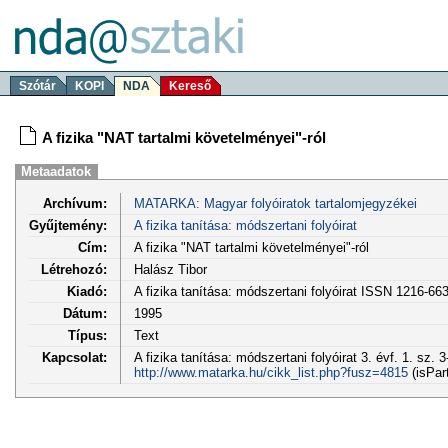
Szótár
KOPI
NDA
Kereső
A fizika "NAT tartalmi követelményei"-ról
Metaadatok
Archívum:
MATARKA: Magyar folyóiratok tartalomjegyzékei
Gyűjtemény:
A fizika tanítása: módszertani folyóirat
Cím:
A fizika "NAT tartalmi követelményei"-ról
Létrehozó:
Halász Tibor
Kiadó:
A fizika tanítása: módszertani folyóirat ISSN 1216-66
Dátum:
1995
Típus:
Text
Kapcsolat:
A fizika tanítása: módszertani folyóirat 3. évf. 1. sz. 3
http://www.matarka.hu/cikk_list.php?fusz=4815
(isPar