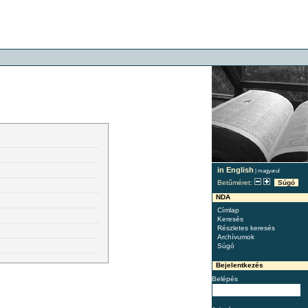
in English
|
magyarul
Betűméret:
Súgó
NDA
Címlap
Keresés
Részletes keresés
Archívumok
Súgó
Bejelentkezés
Belépés