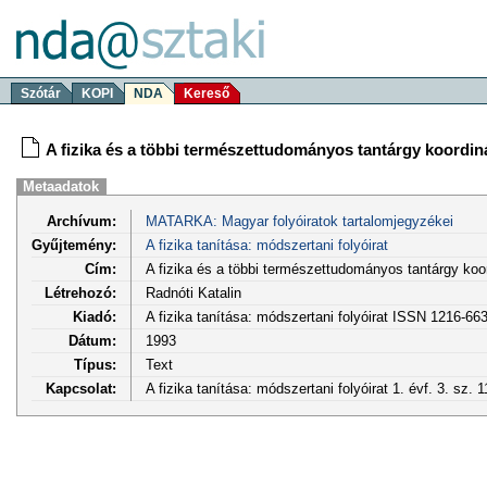
Szótár
KOPI
NDA
Kereső
A fizika és a többi természettudományos tantárgy koordin
Metaadatok
Archívum:
MATARKA: Magyar folyóiratok tartalomjegyzékei
Gyűjtemény:
A fizika tanítása: módszertani folyóirat
Cím:
A fizika és a többi természettudományos tantárgy koo
Létrehozó:
Radnóti Katalin
Kiadó:
A fizika tanítása: módszertani folyóirat ISSN 1216-66
Dátum:
1993
Típus:
Text
Kapcsolat:
A fizika tanítása: módszertani folyóirat 1. évf. 3. sz. 