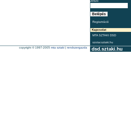
Jelszó
Regisztráció
Kapcsolat
MTA SZTAKI DSD
szotar.sztaki.hu
copyright © 1997-2005
mta sztaki
|
rendszergazda
dsd.sztaki.hu