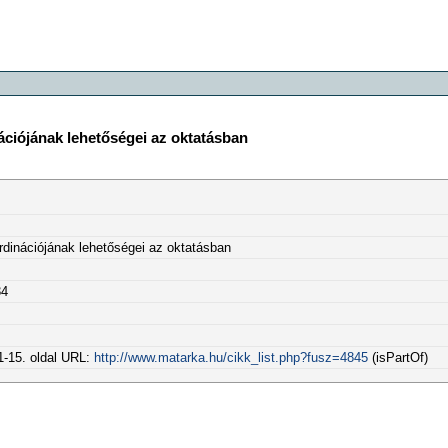
ációjának lehetőségei az oktatásban
rdinációjának lehetőségei az oktatásban
34
11-15. oldal URL:
http://www.matarka.hu/cikk_list.php?fusz=4845
(isPartOf)