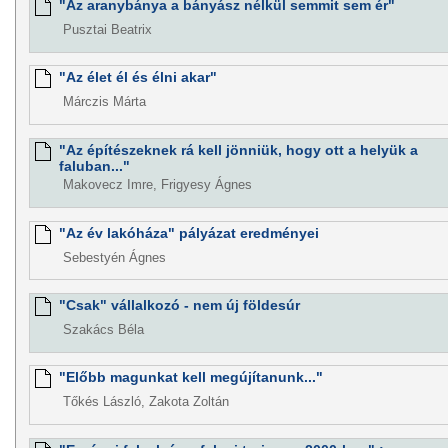
"Az aranybánya a bányász nélkül semmit sem ér"
Pusztai Beatrix
"Az élet él és élni akar"
Márczis Márta
"Az építészeknek rá kell jönniük, hogy ott a helyük a
faluban..."
Makovecz Imre, Frigyesy Ágnes
"Az év lakóháza" pályázat eredményei
Sebestyén Ágnes
"Csak" vállalkozó - nem új földesúr
Szakács Béla
"Előbb magunkat kell megújítanunk..."
Tőkés László, Zakota Zoltán