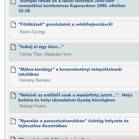
"Európai falvak és a falusi turizmus 2000-ben" :
nemzetközi konferencia Kaposváron 1990. október
15-18.
"Földközeli" gondolatok a vidékfejlesztésről
Raskó György
"Indulj el egy úton..."
Farkas Tibor, Madarász Imre
"Málna-tantárgy" a borsosberényi településbarát
iskolában
Kemény Bertalan
"Nekünk az erdőből csak a madárfütty jutott..." : Helyi
kultúra és helyi társadalom Gyulaj községben
Balipap Ferenc
"Nyaralás a parasztudvarokban" üzletág helyzete és
fejlesztése Ausztriában