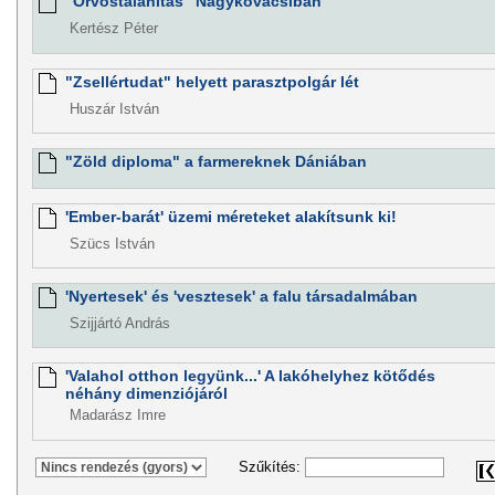
"Orvostalanítás" Nagykovácsiban
Kertész Péter
"Zsellértudat" helyett parasztpolgár lét
Huszár István
"Zöld diploma" a farmereknek Dániában
'Ember-barát' üzemi méreteket alakítsunk ki!
Szücs István
'Nyertesek' és 'vesztesek' a falu társadalmában
Szijjártó András
'Valahol otthon legyünk...' A lakóhelyhez kötődés
néhány dimenziójáról
Madarász Imre
Szűkítés: