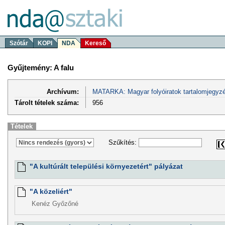
Szótár
KOPI
NDA
Kereső
Gyűjtemény: A falu
Archívum:
MATARKA: Magyar folyóiratok tartalomjegyzé
Tárolt tételek száma:
956
Tételek
Szűkítés:
"A kultúrált települési környezetért" pályázat
"A közeliért"
Kenéz Győzőné