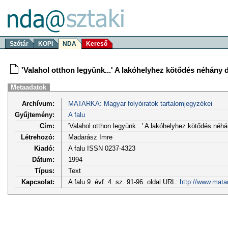
Szótár
KOPI
NDA
Kereső
'Valahol otthon legyünk...' A lakóhelyhez kötődés néhány 
Metaadatok
Archívum:
MATARKA: Magyar folyóiratok tartalomjegyzékei
Gyűjtemény:
A falu
Cím:
'Valahol otthon legyünk...' A lakóhelyhez kötődés néhá
Létrehozó:
Madarász Imre
Kiadó:
A falu ISSN 0237-4323
Dátum:
1994
Típus:
Text
Kapcsolat:
A falu 9. évf. 4. sz. 91-96. oldal URL:
http://www.mata