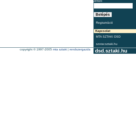
Jelszó
Regisztráció
Kapcsolat
MTA SZTAKI DSD
szotar.sztaki.hu
copyright © 1997-2005
mta sztaki
|
rendszergazda
dsd.sztaki.hu