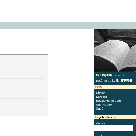
in English
|
magyarul
Betűméret:
Súgó
NDA
Címlap
Keresés
Részletes keresés
Archívumok
Súgó
Bejelentkezés
Belépés