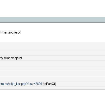
dimenziójáról
ny dimenziójáról
rka.hu/cikk_list.php?fusz=2626
(isPartOf)