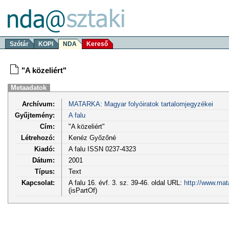
Szótár
KOPI
NDA
Kereső
"A közeliért"
Metaadatok
Archívum:
MATARKA: Magyar folyóiratok tartalomjegyzékei
Gyűjtemény:
A falu
Cím:
"A közeliért"
Létrehozó:
Kenéz Győzőné
Kiadó:
A falu ISSN 0237-4323
Dátum:
2001
Típus:
Text
Kapcsolat:
A falu 16. évf. 3. sz. 39-46. oldal URL:
http://www.mat
(isPartOf)