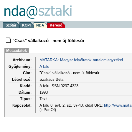
Szótár
KOPI
NDA
Kereső
"Csak" vállalkozó - nem új földesúr
Metaadatok
Archívum:
MATARKA: Magyar folyóiratok tartalomjegyzékei
Gyűjtemény:
A falu
Cím:
"Csak" vállalkozó - nem új földesúr
Létrehozó:
Szakács Béla
Kiadó:
A falu ISSN 0237-4323
Dátum:
1993
Típus:
Text
Kapcsolat:
A falu 8. évf. 2. sz. 37-40. oldal URL:
http://www.mata
(isPartOf)