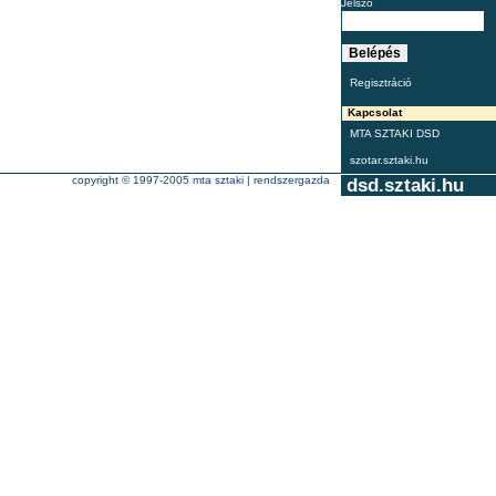
Jelszó
Regisztráció
Kapcsolat
MTA SZTAKI DSD
szotar.sztaki.hu
copyright © 1997-2005
mta sztaki
|
rendszergazda
dsd.sztaki.hu