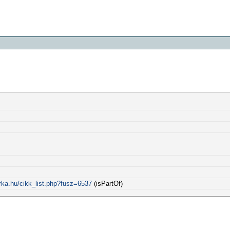
rka.hu/cikk_list.php?fusz=6537
(isPartOf)