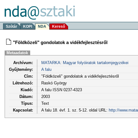
Szótár
KOPI
NDA
Kereső
"Földközeli" gondolatok a vidékfejlesztésről
Metaadatok
Archívum:
MATARKA: Magyar folyóiratok tartalomjegyzékei
Gyűjtemény:
A falu
Cím:
"Földközeli" gondolatok a vidékfejlesztésről
Létrehozó:
Raskó György
Kiadó:
A falu ISSN 0237-4323
Dátum:
2003
Típus:
Text
Kapcsolat:
A falu 18. évf. 1. sz. 5-12. oldal URL:
http://www.mata