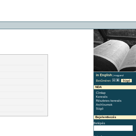
in English
|
magyarul
Betűméret:
Súgó
NDA
Címlap
Keresés
Részletes keresés
Archívumok
Súgó
Bejelentkezés
Belépés