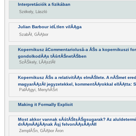
Interpretációk a fizikában
Székely, László
Julian Barbour idĹtlen vilĂĄga
SzabĂł, GĂĄbor
Kopernikusz âCommentariolusâ-a ĂŠs a kopernikuszi for
gondolkodĂĄs tĂśrtĂŠnetĂŠben
SzĂŠkely, LĂĄszlĂł
Kopernikusz ĂŠs a relativitĂĄs elmĂŠlete. A nĂŠmet erede
magyarĂĄzĂł jegyzetekkel, kommentĂĄrokkal ellĂĄtta: 
PalĂĄgyi, MenyhĂŠrt
Making it Formally Explicit
Most akkor vannak sĂśtĂŠtsĂŠgsugarak? Az aluldetermi
drĂĄmĂĄjĂĄnak Ăşj felvonĂĄsĂĄrĂłl
ZemplĂŠn, GĂĄbor Ăron