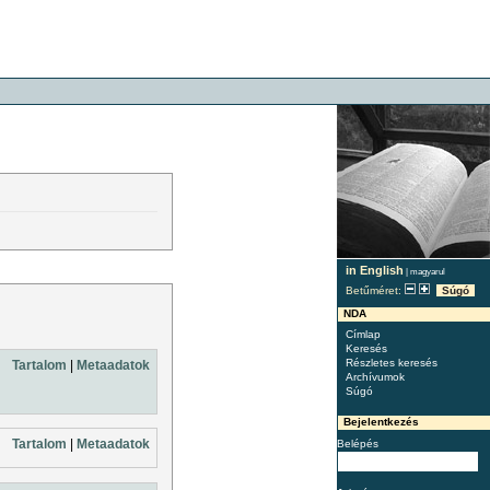
in English
|
magyarul
Betűméret:
Súgó
NDA
Címlap
Keresés
Részletes keresés
Tartalom
|
Metaadatok
Archívumok
Súgó
Bejelentkezés
Tartalom
|
Metaadatok
Belépés