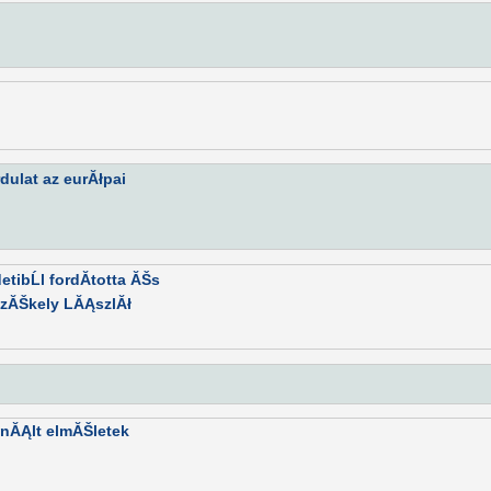
dulat az eurĂłpai
tibĹl fordĂ­totta ĂŠs
SzĂŠkely LĂĄszlĂł
nĂĄlt elmĂŠletek