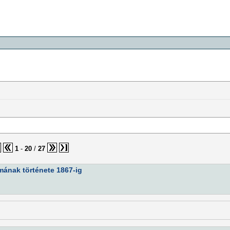
1
-
20
/
27
mának története 1867-ig