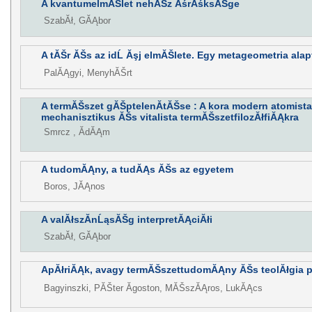
A kvantumelmĂŠlet nehĂŠz ĂśrĂśksĂŠge
SzabĂł, GĂĄbor
A tĂŠr ĂŠs az idĹ Ăşj elmĂŠlete. Egy metageometria ala
PalĂĄgyi, MenyhĂŠrt
A termĂŠszet gĂŠptelenĂ­tĂŠse : A kora modern atomist
mechanisztikus ĂŠs vitalista termĂŠszetfilozĂłfiĂĄkra
Smrcz , ĂdĂĄm
A tudomĂĄny, a tudĂĄs ĂŠs az egyetem
Boros, JĂĄnos
A valĂłszĂ­nĹąsĂŠg interpretĂĄciĂłi
SzabĂł, GĂĄbor
ApĂłriĂĄk, avagy termĂŠszettudomĂĄny ĂŠs teolĂłgia
Bagyinszki, PĂŠter Ăgoston, MĂŠszĂĄros, LukĂĄcs