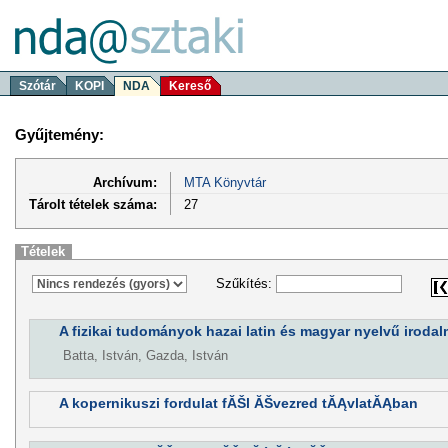
Szótár
KOPI
NDA
Kereső
Gyűjtemény:
Archívum:
MTA Könyvtár
Tárolt tételek száma:
27
Tételek
Szűkítés:
A fizikai tudományok hazai latin és magyar nyelvű irodal
Batta, István, Gazda, István
A kopernikuszi fordulat fĂŠl ĂŠvezred tĂĄvlatĂĄban