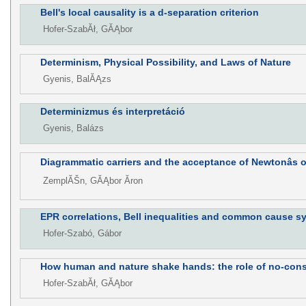
Bell's local causality is a d-separation criterion
Hofer-SzabĂł, GĂĄbor
Determinism, Physical Possibility, and Laws of Nature
Gyenis, BalĂĄzs
Determinizmus és interpretáció
Gyenis, Balázs
Diagrammatic carriers and the acceptance of Newtonâs o
ZemplĂŠn, GĂĄbor Ăron
EPR correlations, Bell inequalities and common cause s
Hofer-Szabó, Gábor
How human and nature shake hands: the role of no-consp
Hofer-SzabĂł, GĂĄbor