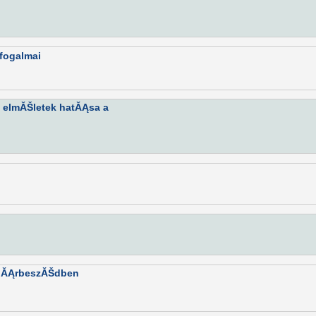
pfogalmai
a elmĂŠletek hatĂĄsa a
 pĂĄrbeszĂŠdben