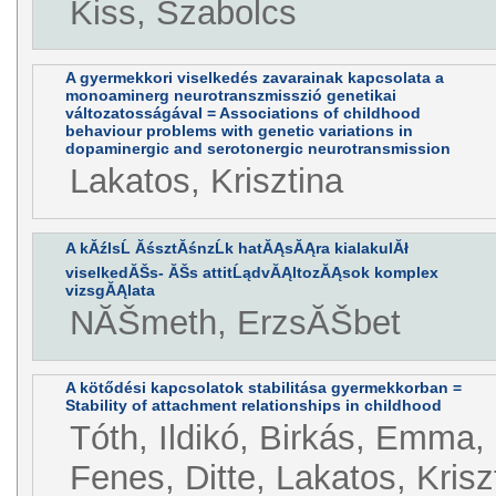
Kiss, Szabolcs
A gyermekkori viselkedés zavarainak kapcsolata a
monoaminerg neurotranszmisszió genetikai
változatosságával = Associations of childhood
behaviour problems with genetic variations in
dopaminergic and serotonergic neurotransmission
Lakatos, Krisztina
A kĂźlsĹ ĂśsztĂśnzĹk hatĂĄsĂĄra kialakulĂł
viselkedĂŠs- ĂŠs attitĹądvĂĄltozĂĄsok komplex
vizsgĂĄlata
NĂŠmeth, ErzsĂŠbet
A kötődési kapcsolatok stabilitása gyermekkorban =
Stability of attachment relationships in childhood
Tóth, Ildikó, Birkás, Emma, 
Fenes, Ditte, Lakatos, Krisz