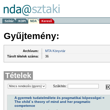
Szótár
KOPI
NDA
Kereső
Gyűjtemény:
Archívum:
MTA Könyvtár
Tárolt tételek száma:
36
Tételek
Szűkítés:
A gyermek tudatelmélete és pragmatikai képességei =
The child`s theory of mind and her pragmatic
competence