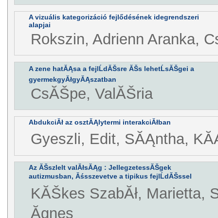
A vizuális kategorizáció fejlődésének idegrendszeri
alapjai
Rokszin, Adrienn Aranka, C
A zene hatĂĄsa a fejlĹdĂŠsre ĂŠs lehetĹsĂŠgei a
gyermekgyĂłgyĂĄszatban
CsĂŠpe, ValĂŠria
AbdukciĂł az osztĂĄlytermi interakciĂłban
Gyeszli, Edit, SĂĄntha, K
Az ĂŠszlelt valĂłsĂĄg : JellegzetessĂŠgek
autizmusban, Ăśsszevetve a tipikus fejlĹdĂŠssel
KĂŠkes SzabĂł, Marietta, S
Ăgnes