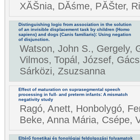
XĂŠnia, DĂśme, PĂŠter, Ri
Distinguishing logic from association in the solution
of an invisible displacement task by children (Homo
sapiens) and dogs (Canis familiaris): Using negation
of disjunction.
Watson, John S., Gergely, 
Vilmos, Topál, József, Gács
Sárközi, Zsuzsanna
Effect of maturation on suprasegmental speech
processing in full- and preterm infants: A mismatch
negativity study
Ragó, Anett, Honbolygó, Fe
Beke, Anna Mária, Csépe, V
Eltérő fonetikai és fonológiai feldolgozási folyamatok