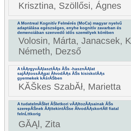
Krisztina, Szöllősi, Ágnes
A Montreal Kognitív Felmérés (MoCa) magyar nyelvű
adaptálása egészséges, enyhe kognitív zavarban és
demenciában szenvedő idős személyek körében
Volosin, Márta, Janacsek, K
Németh, Dezső
A tĂĄrgyvĂĄlasztĂĄs ĂŠs -hasznĂĄlat
sajĂĄtossĂĄgai ĂłvodĂĄs ĂŠs kisiskolĂĄs
gyermekek kĂśrĂŠben
KĂŠkes SzabĂł, Marietta
A tudatelmĂŠlet ĂŠletkori vĂĄltozĂĄsainak ĂŠs
szerepĂŠnek ĂĄttekintĂŠse ĂłvodĂĄskortĂłl fiatal
felnĹttkorig
GĂĄl, Zita