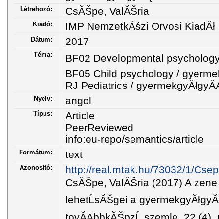
Létrehozó:
CsĂŠpe, ValĂŠria
Kiadó:
IMP NemzetkĂśzi Orvosi KiadĂł K
Dátum:
2017
Téma:
BF02 Developmental psychology /
BF05 Child psychology / gyerme
RJ Pediatrics / gyermekgyĂłgyĂ
Nyelv:
angol
Típus:
Article
PeerReviewed
info:eu-repo/semantics/article
Formátum:
text
Azonosító:
http://real.mtak.hu/73032/1/Cs
CsĂŠpe, ValĂŠria (2017) A zene 
lehetĹsĂŠgei a gyermekgyĂłgy
tovĂĄbbkĂŠpzĹ szemle, 22 (4).