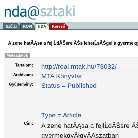
Szótár
KOPI
NDA
Kereső
A zene hatĂĄsa a fejlĹdĂŠsre ĂŠs lehetĹsĂŠgei a gyerme
Metaadatok
Tartalom:
http://real.mtak.hu/73032/
Archívum:
MTA Könyvtár
Gyűjtemény:
Status = Published
Type = Article
Cím:
A zene hatĂĄsa a fejlĹdĂŠsre Ă
gyermekgyĂłgyĂĄszatban