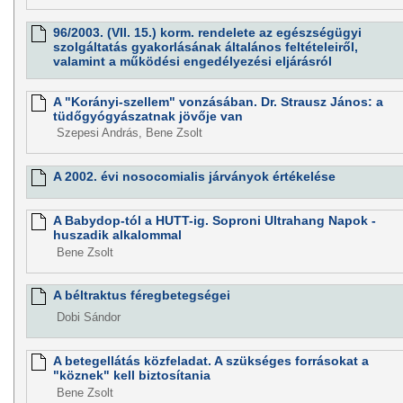
96/2003. (VII. 15.) korm. rendelete az egészségügyi
szolgáltatás gyakorlásának általános feltételeiről,
valamint a működési engedélyezési eljárásról
A "Korányi-szellem" vonzásában. Dr. Strausz János: a
tüdőgyógyászatnak jövője van
Szepesi András, Bene Zsolt
A 2002. évi nosocomialis járványok értékelése
A Babydop-tól a HUTT-ig. Soproni Ultrahang Napok -
huszadik alkalommal
Bene Zsolt
A béltraktus féregbetegségei
Dobi Sándor
A betegellátás közfeladat. A szükséges forrásokat a
"köznek" kell biztosítania
Bene Zsolt