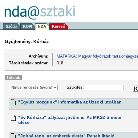
Szótár
KOPI
NDA
Kereső
Gyűjtemény: Kórház
Archívum:
MATARKA: Magyar folyóiratok tartalomjegyzé
Tárolt tételek száma:
318
Tételek
Szűkítés:
"Együtt mozgunk" Informatika az Uzsoki utcában
"Év Kórháza" pályázat jövőre is. Az MKSZ ünnepi
ülése
"Jobbá tenni az emberek életét" Rehabilitáció