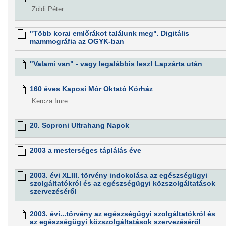
Zöldi Péter
"Több korai emlőrákot találunk meg". Digitális
mammográfia az OGYK-ban
"Valami van" - vagy legalábbis lesz! Lapzárta után
160 éves Kaposi Mór Oktató Kórház
Kercza Imre
20. Soproni Ultrahang Napok
2003 a mesterséges táplálás éve
2003. évi XLIII. törvény indokolása az egészségügyi
szolgáltatókról és az egészségügyi közszolgáltatások
szervezéséről
2003. évi...törvény az egészségügyi szolgáltatókról és
az egészségügyi közszolgáltatások szervezéséről