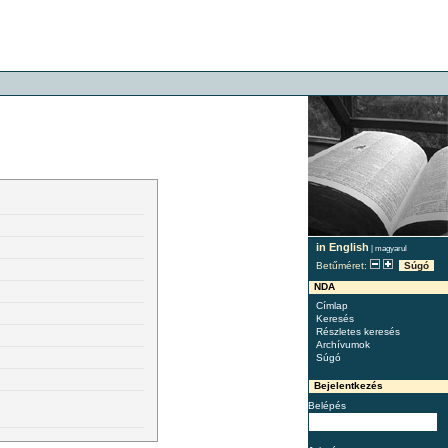
in English
|
magyarul
Betűméret:
Súgó
NDA
Címlap
Keresés
Részletes keresés
Archívumok
Súgó
Bejelentkezés
Belépés