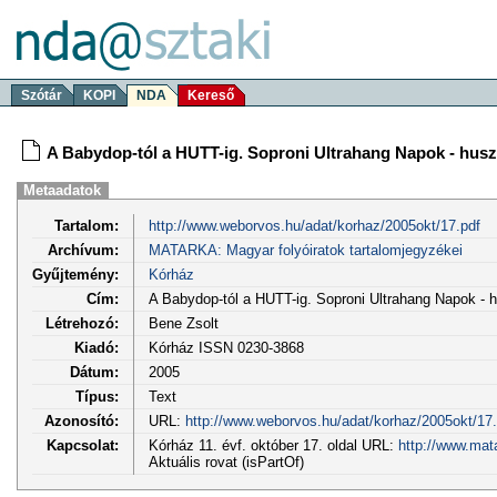
Szótár
KOPI
NDA
Kereső
A Babydop-tól a HUTT-ig. Soproni Ultrahang Napok - hus
Metaadatok
Tartalom:
http://www.weborvos.hu/adat/korhaz/2005okt/17.pdf
Archívum:
MATARKA: Magyar folyóiratok tartalomjegyzékei
Gyűjtemény:
Kórház
Cím:
A Babydop-tól a HUTT-ig. Soproni Ultrahang Napok - 
Létrehozó:
Bene Zsolt
Kiadó:
Kórház ISSN 0230-3868
Dátum:
2005
Típus:
Text
Azonosító:
URL:
http://www.weborvos.hu/adat/korhaz/2005okt/17.
Kapcsolat:
Kórház 11. évf. október 17. oldal URL:
http://www.mat
Aktuális rovat (isPartOf)