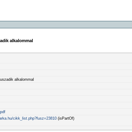
zadik alkalommal
huszadik alkalommal
pdf
arka.hu/cikk_list.php?fusz=23810
(isPartOf)