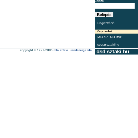
Jelszó
Regisztráció
Kapcsolat
MTA SZTAKI DSD
szotar.sztaki.hu
copyright © 1997-2005
mta sztaki
|
rendszergazda
dsd.sztaki.hu