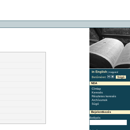
in English
|
magyarul
Betűméret:
Súgó
NDA
Címlap
Keresés
Részletes keresés
Archívumok
Súgó
Bejelentkezés
Belépés