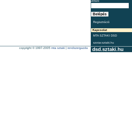
Jelszó
Regisztráció
Kapcsolat
MTA SZTAKI DSD
szotar.sztaki.hu
copyright © 1997-2005
mta sztaki
|
rendszergazda
dsd.sztaki.hu