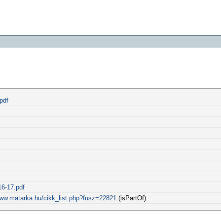
pdf
16-17.pdf
www.matarka.hu/cikk_list.php?fusz=22821
(isPartOf)