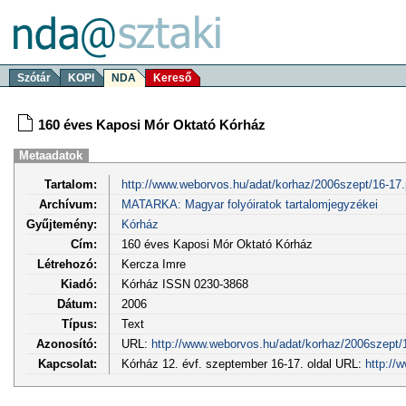
Szótár
KOPI
NDA
Kereső
160 éves Kaposi Mór Oktató Kórház
Metaadatok
Tartalom:
http://www.weborvos.hu/adat/korhaz/2006szept/16-17.
Archívum:
MATARKA: Magyar folyóiratok tartalomjegyzékei
Gyűjtemény:
Kórház
Cím:
160 éves Kaposi Mór Oktató Kórház
Létrehozó:
Kercza Imre
Kiadó:
Kórház ISSN 0230-3868
Dátum:
2006
Típus:
Text
Azonosító:
URL:
http://www.weborvos.hu/adat/korhaz/2006szept/
Kapcsolat:
Kórház 12. évf. szeptember 16-17. oldal URL:
http://