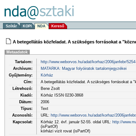
Szótár
KOPI
NDA
Kereső
A betegellátás közfeladat. A szükséges forrásokat a "közne
Metaadatok
Tartalom:
http://www.weborvos.hu/adat/korhaz/2006janfebr/5254
Archívum:
MATARKA: Magyar folyóiratok tartalomjegyzékei
Gyűjtemény:
Kórház
Cím:
A betegellátás közfeladat. A szükséges forrásokat a "k
Létrehozó:
Bene Zsolt
Kiadó:
Kórház ISSN 0230-3868
Dátum:
2006
Típus:
Text
Azonosító:
URL:
http://www.weborvos.hu/adat/korhaz/2006janfebr
Kapcsolat:
Kórház 12. évf. január 52-55. oldal URL:
http://www.m
(isPartOf)
kórházi vizit rovat (isPartOf)