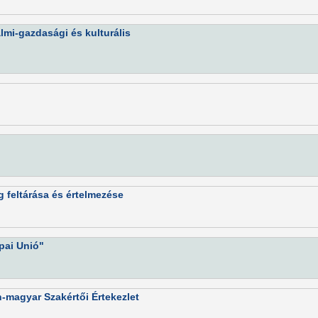
almi-gazdasági és kulturális
g feltárása és értelmezése
pai Unió"
-magyar Szakértői Értekezlet