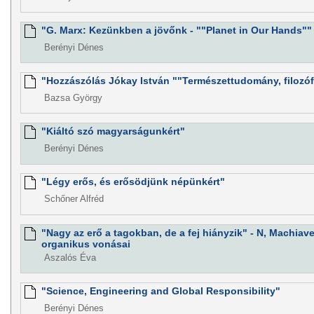
"G. Marx: Kezünkben a jövőnk - ""Planet in Our Hands""
Berényi Dénes
"Hozzászólás Jókay István ""Természettudomány, filozóf
Bazsa György
"Kiáltó szó magyarságunkért"
Berényi Dénes
"Légy erős, és erősödjünk népünkért"
Schőner Alfréd
"Nagy az erő a tagokban, de a fej hiányzik" - N, Machiave
organikus vonásai
Aszalós Éva
"Science, Engineering and Global Responsibility"
Berényi Dénes