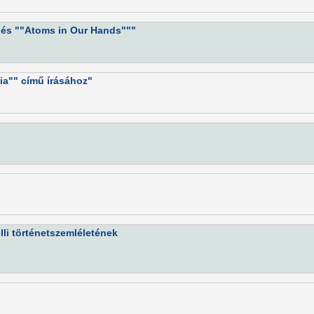
 és ""Atoms in Our Hands"""
ia"" című írásához"
lli történetszemléletének