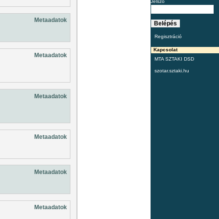
Jelszó
Metaadatok
Regisztráció
Kapcsolat
Metaadatok
MTA SZTAKI DSD
szotar.sztaki.hu
Metaadatok
Metaadatok
Metaadatok
Metaadatok