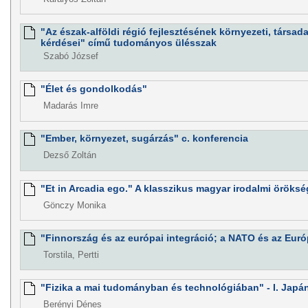
"Az észak-alföldi régió fejlesztésének környezeti, társad
kérdései" című tudományos ülésszak
Szabó József
"Élet és gondolkodás"
Madarás Imre
"Ember, környezet, sugárzás" c. konferencia
Dezső Zoltán
"Et in Arcadia ego." A klasszikus magyar irodalmi öröksé
Gönczy Monika
"Finnország és az európai integráció; a NATO és az Euró
Torstila, Pertti
"Fizika a mai tudományban és technológiában" - I. Japán
Berényi Dénes