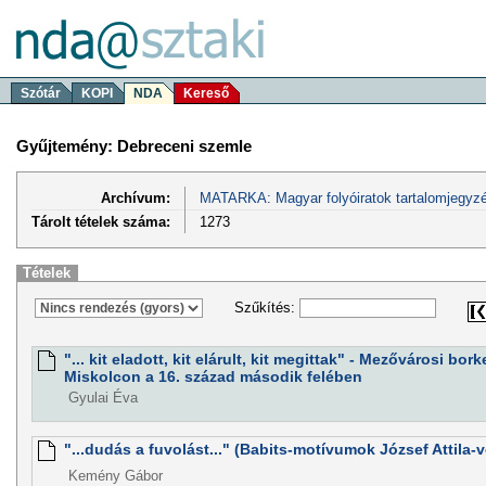
Szótár
KOPI
NDA
Kereső
Gyűjtemény: Debreceni szemle
Archívum:
MATARKA: Magyar folyóiratok tartalomjegyzé
Tárolt tételek száma:
1273
Tételek
Szűkítés:
"... kit eladott, kit elárult, kit megittak" - Mezővárosi bo
Miskolcon a 16. század második felében
Gyulai Éva
"...dudás a fuvolást..." (Babits-motívumok József Attila-
Kemény Gábor