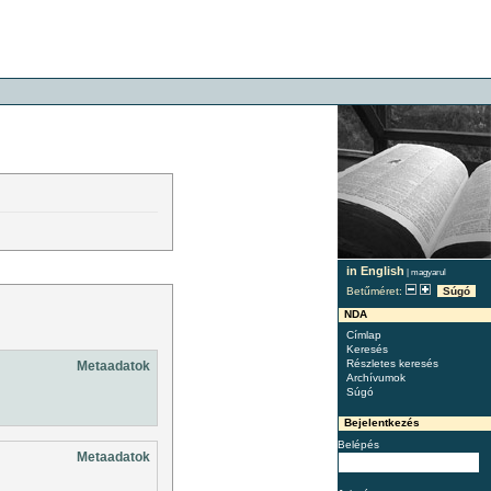
in English
|
magyarul
Betűméret:
Súgó
NDA
Címlap
Keresés
Részletes keresés
Metaadatok
Archívumok
Súgó
Bejelentkezés
Belépés
Metaadatok