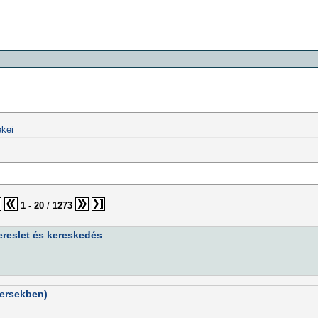
kei
1
-
20
/
1273
rkereslet és kereskedés
versekben)