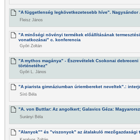
"A függetlenség legkövetkezetesebb híve". Nagysándor 
Fleisz János
"A minőségi növényi termékek előállításának termesztési,
vonatkozásai" c. konferencia
Győri Zoltán
"A mythos magánya" - Észrevételek Csokonai debreceni
történetéhez"
Győri L. János
"A piarista gimnáziumban úriembereket neveltek".: interj
Síró Béla
"A. von Buttlar: Az angolkert; Galavics Géza: Magyarors
Surányi Béla
"Alanyok"" és "viszonyok" az átalakuló mezőgazdasági 
Karalyos Zoltán