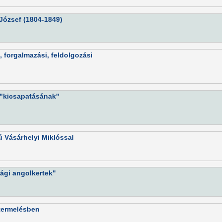
József (1804-1849)
 forgalmazási, feldolgozási
 "kicsapatásának"
ú Vásárhelyi Miklóssal
zági angolkertek"
termelésben