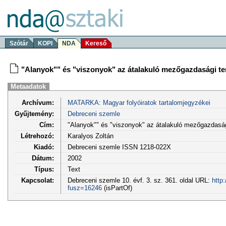
Szótár
KOPI
NDA
Kereső
"Alanyok"" és "viszonyok" az átalakuló mezőgazdasági t
Metaadatok
Archívum:
MATARKA: Magyar folyóiratok tartalomjegyzékei
Gyűjtemény:
Debreceni szemle
Cím:
"Alanyok"" és "viszonyok" az átalakuló mezőgazdasá
Létrehozó:
Karalyos Zoltán
Kiadó:
Debreceni szemle ISSN 1218-022X
Dátum:
2002
Típus:
Text
Kapcsolat:
Debreceni szemle 10. évf. 3. sz. 361. oldal URL:
http
fusz=16246
(isPartOf)