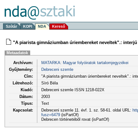
Szótár
KOPI
NDA
Kereső
"A piarista gimnáziumban úriembereket neveltek".: interjú
Metaadatok
Archívum:
MATARKA: Magyar folyóiratok tartalomjegyzékei
Gyűjtemény:
Debreceni szemle
Cím:
"A piarista gimnáziumban úriembereket neveltek".: int
Létrehozó:
Síró Béla
Kiadó:
Debreceni szemle ISSN 1218-022X
Dátum:
2003
Típus:
Text
Kapcsolat:
Debreceni szemle 11. évf. 1. sz. 58-61. oldal URL:
htt
fusz=6479
(isPartOf)
Debrecen történetéből rovat (isPartOf)