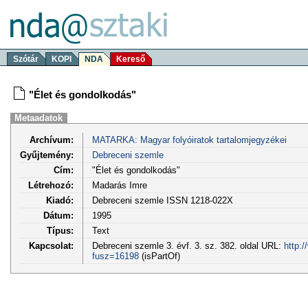
Szótár
KOPI
NDA
Kereső
"Élet és gondolkodás"
Metaadatok
Archívum:
MATARKA: Magyar folyóiratok tartalomjegyzékei
Gyűjtemény:
Debreceni szemle
Cím:
"Élet és gondolkodás"
Létrehozó:
Madarás Imre
Kiadó:
Debreceni szemle ISSN 1218-022X
Dátum:
1995
Típus:
Text
Kapcsolat:
Debreceni szemle 3. évf. 3. sz. 382. oldal URL:
http:
fusz=16198
(isPartOf)