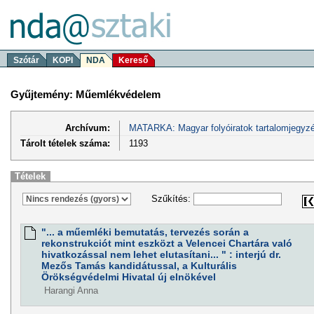
Szótár
KOPI
NDA
Kereső
Gyűjtemény: Műemlékvédelem
Archívum:
MATARKA: Magyar folyóiratok tartalomjegyzé
Tárolt tételek száma:
1193
Tételek
Szűkítés:
"... a műemléki bemutatás, tervezés során a
rekonstrukciót mint eszközt a Velencei Chartára való
hivatkozással nem lehet elutasítani... " : interjú dr.
Mezős Tamás kandidátussal, a Kulturális
Örökségvédelmi Hivatal új elnökével
Harangi Anna