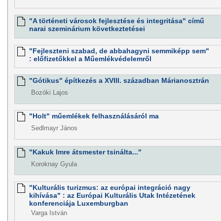
"A történeti városok fejlesztése és integritása" című
narai szeminárium következtetései
"Fejleszteni szabad, de abbahagyni semmiképp sem"
: előfizetőkkel a Műemlékvédelemről
"Gótikus" építkezés a XVIII. században Márianosztrán
Bozóki Lajos
"Holt" műemlékek felhasználásáról ma
Sedlmayr János
"Kakuk Imre átsmester tsinálta..."
Koroknay Gyula
"Kulturális turizmus: az európai integráció nagy
kihívása" : az Európai Kulturális Utak Intézetének
konferenciája Luxemburgban
Varga István