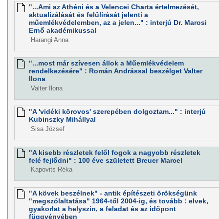
"...Ami az Athéni és a Velencei Charta értelmezését,
aktualizálását és felülírását jelenti a
műemlékvédelemben, az a jelen..." : interjú Dr. Marosi
Ernő akadémikussal
Harangi Anna
"...most már szívesen állok a Műemlékvédelem
rendelkezésére" : Román Andrással beszélget Valter
Ilona
Valter Ilona
"A 'vidéki körovos' szerepében dolgoztam..." : interjú
Kubinszky Mihállyal
Sisa József
"A kisebb részletek felől fogok a nagyobb részletek
felé fejlődni" : 100 éve született Breuer Marcel
Kapovits Réka
"A kövek beszélnek" - antik építészeti örökségünk
"megszólaltatása" 1964-től 2004-ig, és tovább : elvek,
gyakorlat a helyszín, a feladat és az időpont
függvényében