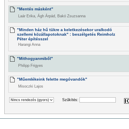
"Mentés másként"
Laár Erika, Ágh Árpád, Bakó Zsuzsanna
"Minden ház hű tükre a keletkezésekor uralkodó
szellemi közállapotoknak" : beszélgetés Reimholz
Péter építésszel
Harangi Anna
"Mithogyanmiből"
Philipp Frigyes
"Műemlékeink felette megóvandók"
Misoczki Lajos
Szűkítés: