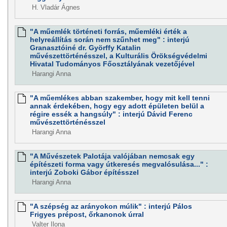
H. Vladár Ágnes
"A műemlék történeti forrás, műemléki érték a
helyreállítás során nem szűnhet meg" : interjú
Granasztóiné dr. Györffy Katalin
művészettörténésszel, a Kulturális Örökségvédelmi
Hivatal Tudományos Főosztályának vezetőjével
Harangi Anna
"A műemlékes abban szakember, hogy mit kell tenni
annak érdekében, hogy egy adott épületen belül a
régire essék a hangsúly" : interjú Dávid Ferenc
művészettörténésszel
Harangi Anna
"A Művészetek Palotája valójában nemcsak egy
építészeti forma vagy útkeresés megvalósulása..." :
interjú Zoboki Gábor építésszel
Harangi Anna
"A szépség az arányokon múlik" : interjú Pálos
Frigyes prépost, őrkanonok úrral
Valter Ilona