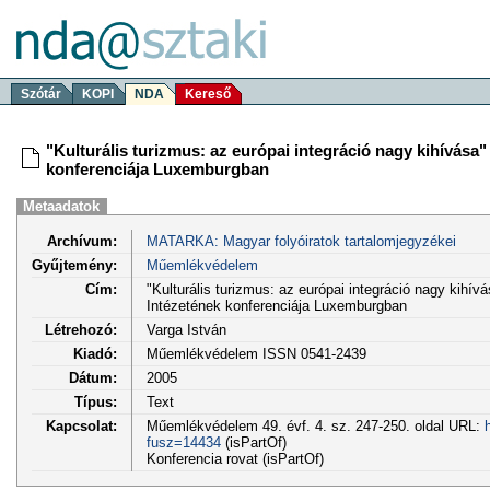
Szótár
KOPI
NDA
Kereső
"Kulturális turizmus: az európai integráció nagy kihívása"
konferenciája Luxemburgban
Metaadatok
Archívum:
MATARKA: Magyar folyóiratok tartalomjegyzékei
Gyűjtemény:
Műemlékvédelem
Cím:
"Kulturális turizmus: az európai integráció nagy kihívá
Intézetének konferenciája Luxemburgban
Létrehozó:
Varga István
Kiadó:
Műemlékvédelem ISSN 0541-2439
Dátum:
2005
Típus:
Text
Kapcsolat:
Műemlékvédelem 49. évf. 4. sz. 247-250. oldal URL:
fusz=14434
(isPartOf)
Konferencia rovat (isPartOf)