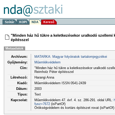
Szótár
KOPI
NDA
Kereső
"Minden ház hű tükre a keletkezésekor uralkodó szellemi 
építésszel
Metaadatok
Archívum:
MATARKA: Magyar folyóiratok tartalomjegyzékei
Gyűjtemény:
Műemlékvédelem
Cím:
"Minden ház hű tükre a keletkezésekor uralkodó szell
Reimholz Péter építésszel
Létrehozó:
Harangi Anna
Kiadó:
Műemlékvédelem ISSN 0541-2439
Dátum:
2003
Típus:
Text
Kapcsolat:
Műemlékvédelem 47. évf. 4. sz. 286-291. oldal URL:
fusz=7672
(isPartOf)
Örökségvédelem és kortárs építészet rovat (isPartOf)