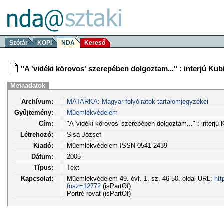
Szótár
KOPI
NDA
Kereső
"A 'vidéki körovos' szerepében dolgoztam..." : interjú Kub
Metaadatok
Archívum:
MATARKA: Magyar folyóiratok tartalomjegyzékei
Gyűjtemény:
Műemlékvédelem
Cím:
"A 'vidéki körovos' szerepében dolgoztam..." : interjú
Létrehozó:
Sisa József
Kiadó:
Műemlékvédelem ISSN 0541-2439
Dátum:
2005
Típus:
Text
Kapcsolat:
Műemlékvédelem 49. évf. 1. sz. 46-50. oldal URL:
htt
fusz=12772
(isPartOf)
Portré rovat (isPartOf)