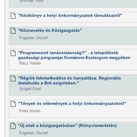
Szlovák Tibor
"Kézikönyv a helyi önkormányzatok társulásairól"
"Köznevelés és Közigazgatás"
Fogarasi József
"Programozott tanácstalanság?" - a települések
gazdasági programjai Komárom-Esztergom megyében
Rácz Vanda
"Régiók felemelkedése és hanyatlása. Regionális
átalakulás a Brit-szigeteken."
Szigeti Ernő
"Tények és vélemények a helyi önkormányzatokról"
Finta István
"Új utak a közigazgatásban" (Könyvismertetés)
Fogarasi József