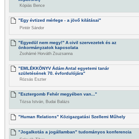
Kópiás Bence
"Egy évtized mérlege - a jövő kilátásai"
Pintér Sándor
"Egyedül nem megy!" A civil szervezetek és az
önkormányzatok kapcsolata
Zsohárné Horváth Zsuzsanna
"EMLÉKKÖNYV Ádám Antal egyetemi tanár
születésének 70. évfordulójára"
Rózsás Eszter
"Esztergomb Fehér megyében van..."
Tózsa István, Budai Balázs
"Human Relations" Közigazgatási Szellemi Műhely
"Jogalkotás a jogállamban" tudományos konferencia