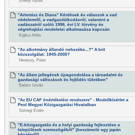
Erdélyi Gyula
"Artemisz és Diana" Kérdések és válaszok a vad
védelemről, a vadgazdálkodásról, valamint a
vadászatról szóló 1996. évi LV. törvény és
végrehajtási rendeletei alkalmazása kapcsán
Kiglics Attila
"Az alkotmány állandó nehezéke...?" A brit
közszolgálat: 1945-2000?
Henessy, Peter
"Az állam jellegének újragondolása a társadalmi és
gazdasági változások és fejlődés tükrében"
Balázs István
"Az EU CAF önértékelési rendszere" - Modellkísérlet a
Pest Megyei Közigazgatási Hivatalban
Sümegi Endre
"E-közigazgatás és a helyi gazdaság fejlesztése a
települések szemszögéből" (beszámoló egy japán
képzésről)