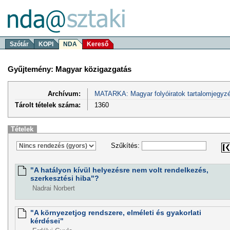
Szótár
KOPI
NDA
Kereső
Gyűjtemény: Magyar közigazgatás
Archívum:
MATARKA: Magyar folyóiratok tartalomjegyzé
Tárolt tételek száma:
1360
Tételek
Szűkítés:
"A hatályon kívül helyezésre nem volt rendelkezés,
szerkesztési hiba"?
Nadrai Norbert
"A környezetjog rendszere, elméleti és gyakorlati
kérdései"