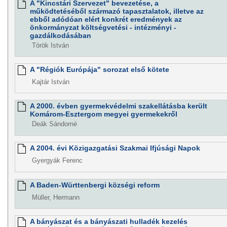
A "Kincstári Szervezet" bevezetése, a
működtetéséből származó tapasztalatok, illetve az
ebből adódóan elért konkrét eredmények az
önkormányzat költségvetési - intézményi -
gazdálkodásában
Török István
A "Régiók Európája" sorozat első kötete
Kajtár István
A 2000. évben gyermekvédelmi szakellátásba került
Komárom-Esztergom megyei gyermekekről
Deák Sándorné
A 2004. évi Közigazgatási Szakmai Ifjúsági Napok
Gyergyák Ferenc
A Baden-Württenbergi községi reform
Müller, Hermann
A bányászat és a bányászati hulladék kezelés