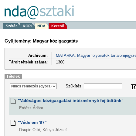
Szótár
KOPI
NDA
Kereső
Gyűjtemény: Magyar közigazgatás
Archívum:
MATARKA: Magyar folyóiratok tartalomjegyzé
Tárolt tételek száma:
1360
Tételek
Szűkítés:
"Valóságos közigazgatási intézménnyé fejlődtünk"
Erdész Ádám
"Védelem '97"
Dsupin Ottó, Kónya József