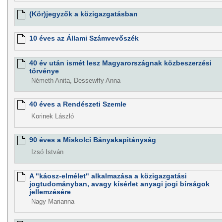
(Kör)jegyzők a közigazgatásban
10 éves az Állami Számvevőszék
40 év után ismét lesz Magyarországnak közbeszerzési
törvénye
Németh Anita, Dessewffy Anna
40 éves a Rendészeti Szemle
Korinek László
90 éves a Miskolci Bányakapitányság
Izsó István
A "káosz-elmélet" alkalmazása a közigazgatási
jogtudományban, avagy kísérlet anyagi jogi bírságok
jellemzésére
Nagy Marianna