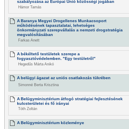
szabályozása az Európai Unió közösségi jogában
Hámor Tamás
A Baranya Megyei Drogellenes Munkacsoport
működésének tapasztalatai, lehetséges
önkormányzati szerepvállalás a nemzeti drogstratégia
megvalósításában
Farkas Anett
A békéltető testületek szerepe a
fogyasztóvédelemben. "Egy testületről"
Hegedűs Márta Anikó
A belügyi ágazat az uniós csatlakozás tükrében
Simonné Berta Krisztina
A Belügyminisztérium átfogó stratégiai fejlesztésének
kulcsterületei és fő irányai
Tóth Zoltán
A Belügyminisztérium közleménye