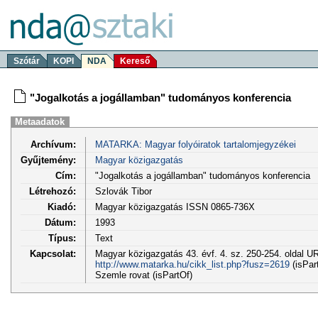
Szótár
KOPI
NDA
Kereső
"Jogalkotás a jogállamban" tudományos konferencia
Metaadatok
Archívum:
MATARKA: Magyar folyóiratok tartalomjegyzékei
Gyűjtemény:
Magyar közigazgatás
Cím:
"Jogalkotás a jogállamban" tudományos konferencia
Létrehozó:
Szlovák Tibor
Kiadó:
Magyar közigazgatás ISSN 0865-736X
Dátum:
1993
Típus:
Text
Kapcsolat:
Magyar közigazgatás 43. évf. 4. sz. 250-254. oldal U
http://www.matarka.hu/cikk_list.php?fusz=2619
(isPar
Szemle rovat (isPartOf)