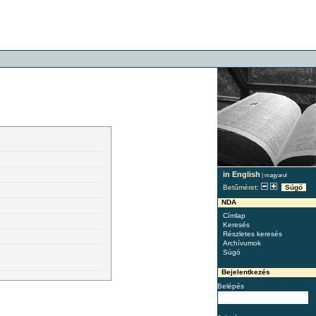
in English
|
magyarul
Betűméret:
Súgó
NDA
Címlap
Keresés
Részletes keresés
Archívumok
Súgó
Bejelentkezés
Belépés