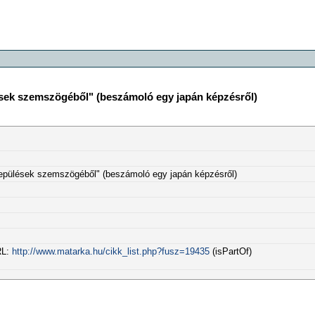
lések szemszögéből" (beszámoló egy japán képzésről)
elepülések szemszögéből" (beszámoló egy japán képzésről)
RL:
http://www.matarka.hu/cikk_list.php?fusz=19435
(isPartOf)