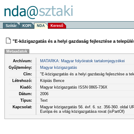
Szótár
KOPI
NDA
Kereső
"E-közigazgatás és a helyi gazdaság fejlesztése a telepü
Metaadatok
Archívum:
MATARKA: Magyar folyóiratok tartalomjegyzékei
Gyűjtemény:
Magyar közigazgatás
Cím:
"E-közigazgatás és a helyi gazdaság fejlesztése a t
Létrehozó:
Kópiás Bence
Kiadó:
Magyar közigazgatás ISSN 0865-736X
Dátum:
2006
Típus:
Text
Kapcsolat:
Magyar közigazgatás 56. évf. 6. sz. 356-360. oldal U
Európa és a világ közigazgatása rovat (isPartOf)