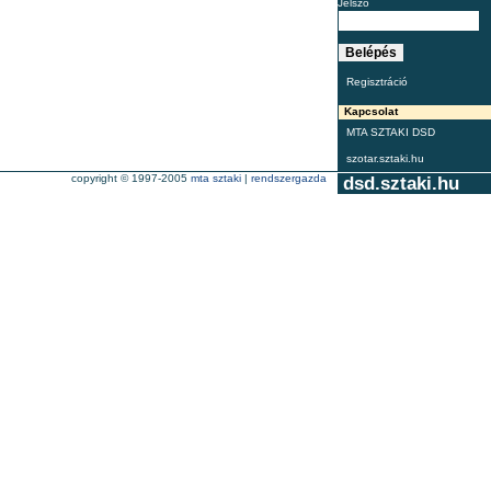
Jelszó
Regisztráció
Kapcsolat
MTA SZTAKI DSD
szotar.sztaki.hu
copyright © 1997-2005
mta sztaki
|
rendszergazda
dsd.sztaki.hu