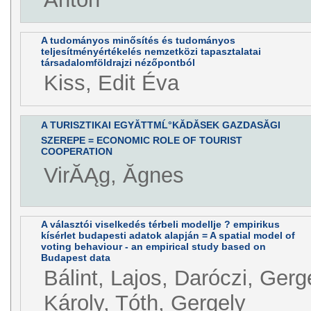
A tudományos minősítés és tudományos
teljesítményértékelés nemzetközi tapasztalatai
társadalomföldrajzi nézőpontból
Kiss, Edit Éva
A TURISZTIKAI EGYĂTTMĹ°KĂDĂSEK GAZDASĂGI
SZEREPE = ECONOMIC ROLE OF TOURIST
COOPERATION
VirĂĄg, Ăgnes
A választói viselkedés térbeli modellje ? empirikus
kísérlet budapesti adatok alapján = A spatial model of
voting behaviour - an empirical study based on
Budapest data
Bálint, Lajos, Daróczi, Gerg
Károly, Tóth, Gergely