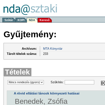
Szótár
KOPI
NDA
Kereső
Gyűjtemény:
Archívum:
MTA Könyvtár
Tárolt tételek száma:
233
Tételek
Szűkítés:
A rövid ellátási láncok környezeti hatásai
Benedek, Zsófia