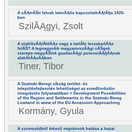
A sĂĄrrĂŠti falvak laterĂĄlis kapcsolathĂĄlĂłja 1925-
ben
SzilĂĄgyi, Zsolt
A stabilizĂĄlĂłdĂĄs vagy a tartĂłs leszakadĂĄs
felĂŠ? A legnagyobb magyarorszĂĄgi cĂŠgek
szerepe megyĂŠink gazdasĂĄgi potenciĂĄljĂĄnak
alakĂ­tĂĄsĂĄban
Tiner, Tibor
A Szatmár-Beregi síkság terület- és
településfejlesztés lehetőségei az ezredfordulón
integrációs folyamatában = Development Possibilities
of the Region and Settlements in the Szatmár-Bereg
Lowland in wiew of the EU Accession Approaching
Kormány, Gyula
A szomszédból érkező migránsok hatása a hazai