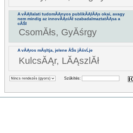
A vĂĄllalati tudomĂĄnyos publikĂĄlĂĄs okai, avagy
nem mindig az innovĂĄciĂł szabadalmaztatĂĄsa a
cĂŠl
CsomĂłs, GyĂśrgy
A vĂĄros mĂşltja, jelene ĂŠs jĂśvĹje
KulcsĂĄr, LĂĄszlĂł
Szűkítés: