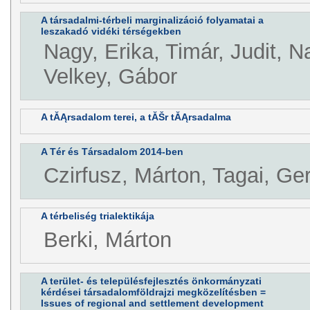
A társadalmi-térbeli marginalizáció folyamatai a
leszakadó vidéki térségekben
Nagy, Erika, Timár, Judit, N
Velkey, Gábor
A tĂĄrsadalom terei, a tĂŠr tĂĄrsadalma
A Tér és Társadalom 2014-ben
Czirfusz, Márton, Tagai, Ge
A térbeliség trialektikája
Berki, Márton
A terület- és településfejlesztés önkormányzati
kérdései társadalomföldrajzi megközelítésben =
Issues of regional and settlement development