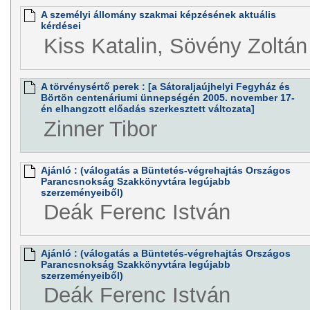
A személyi állomány szakmai képzésének aktuális
kérdései
Kiss Katalin, Sövény Zoltán
A törvénysértő perek : [a Sátoraljaújhelyi Fegyház és
Börtön centenáriumi ünnepségén 2005. november 17-
én elhangzott előadás szerkesztett változata]
Zinner Tibor
Ajánló : (válogatás a Büntetés-végrehajtás Országos
Parancsnokság Szakkönyvtára legújabb
szerzeményeiből)
Deák Ferenc István
Ajánló : (válogatás a Büntetés-végrehajtás Országos
Parancsnokság Szakkönyvtára legújabb
szerzeményeiből)
Deák Ferenc István