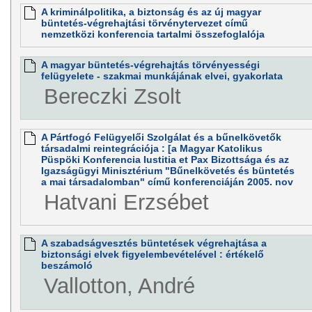
A kriminálpolitika, a biztonság és az új magyar
büntetés-végrehajtási törvénytervezet című
nemzetközi konferencia tartalmi összefoglalója
A magyar büntetés-végrehajtás törvényességi
felügyelete - szakmai munkájának elvei, gyakorlata
Bereczki Zsolt
A Pártfogó Felügyelői Szolgálat és a bűnelkövetők
társadalmi reintegrációja : [a Magyar Katolikus
Püspöki Konferencia Iustitia et Pax Bizottsága és az
Igazságügyi Minisztérium "Bűnelkövetés és büntetés
a mai társadalomban" című konferenciáján 2005. nov
Hatvani Erzsébet
A szabadságvesztés büntetések végrehajtása a
biztonsági elvek figyelembevételével : értékelő
beszámoló
Vallotton, André