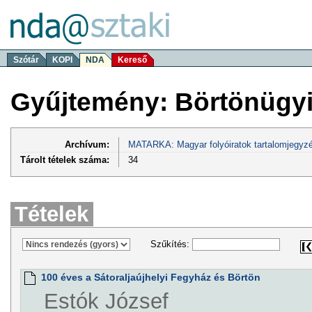
Szótár
KOPI
NDA
Kereső
Gyűjtemény: Börtönügyi
Archívum:
MATARKA: Magyar folyóiratok tartalomjegyzé
Tárolt tételek száma:
34
Tételek
Szűkítés:
100 éves a Sátoraljaújhelyi Fegyház és Börtön
Estók József