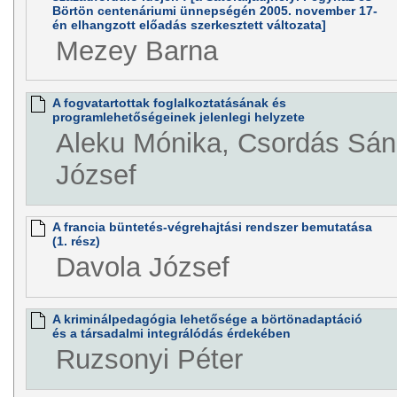
Börtön centenáriumi ünnepségén 2005. november 17-
én elhangzott előadás szerkesztett változata]
Mezey Barna
A fogvatartottak foglalkoztatásának és
programlehetőségeinek jelenlegi helyzete
Aleku Mónika, Csordás Sán
József
A francia büntetés-végrehajtási rendszer bemutatása
(1. rész)
Davola József
A kriminálpedagógia lehetősége a börtönadaptáció
és a társadalmi integrálódás érdekében
Ruzsonyi Péter