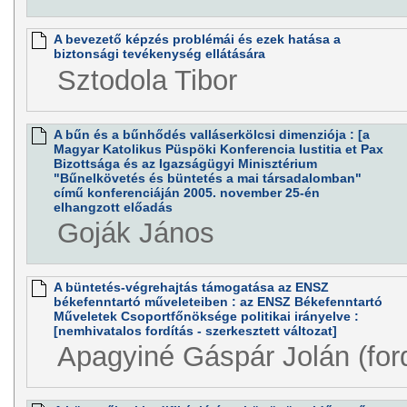
A bevezető képzés problémái és ezek hatása a
biztonsági tevékenység ellátására
Sztodola Tibor
A bűn és a bűnhődés valláserkölcsi dimenziója : [a
Magyar Katolikus Püspöki Konferencia Iustitia et Pax
Bizottsága és az Igazságügyi Minisztérium
"Bűnelkövetés és büntetés a mai társadalomban"
című konferenciáján 2005. november 25-én
elhangzott előadás
Goják János
A büntetés-végrehajtás támogatása az ENSZ
békefenntartó műveleteiben : az ENSZ Békefenntartó
Műveletek Csoportfőnöksége politikai irányelve :
[nemhivatalos fordítás - szerkesztett változat]
Apagyiné Gáspár Jolán (ford