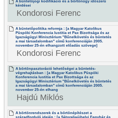
A büntetőjogi kodifikáció és a börtönügy időszerű
kérdései
Kondorosi Ferenc
A büntetőpolitika reformja : [a Magyar Katolikus
Püspöki Konferencia Iustitia et Pax Bizottsága és az
Igazságügyi Minisztérium "Bűnelkövetés és büntetés
a mai társadalomban" című konferenciáján 2005.
november 25-én elhangzott előadás szövege]
Kondorosi Ferenc
A börtönpasztoráció lehetőségei a büntetés-
végrehajtásban : [a Magyar Katolikus Püspöki
Konferencia Iustitia et Pax Bizottsága és az
Igazságügyi Minisztérium "Bűnelkövetés és büntetés
a mai társadalomban" című konferenciáján 2005.
november 25-én elhang
Hajdú Miklós
A börtönrendszerek és a börtönépítészet a
századforduló idején : [a Sátoraljaújhelyi Fegyház és