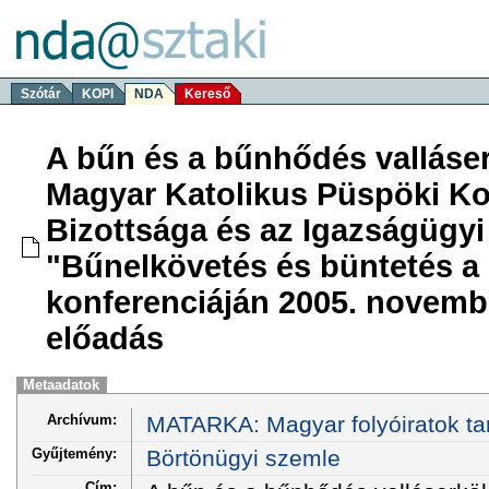
Szótár
KOPI
NDA
Kereső
A bűn és a bűnhődés valláser
Magyar Katolikus Püspöki Kon
Bizottsága és az Igazságügyi
"Bűnelkövetés és büntetés a
konferenciáján 2005. novemb
előadás
Metaadatok
Archívum:
MATARKA: Magyar folyóiratok ta
Gyűjtemény:
Börtönügyi szemle
Cím: