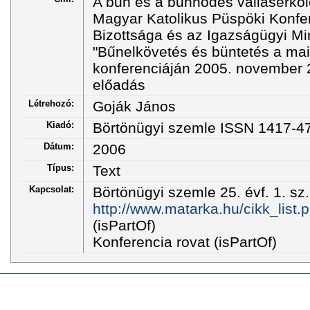
A bűn és a bűnhődés valláserkölc
Magyar Katolikus Püspöki Konfere
Bizottsága és az Igazságügyi Mi
"Bűnelkövetés és büntetés a ma
konferenciáján 2005. november 
előadás
Létrehozó:
Goják János
Kiadó:
Börtönügyi szemle ISSN 1417-4
Dátum:
2006
Típus:
Text
Kapcsolat:
Börtönügyi szemle 25. évf. 1. sz.
http://www.matarka.hu/cikk_list
(isPartOf)
Konferencia rovat (isPartOf)