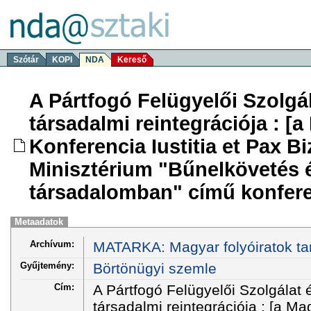
Szótár
KOPI
NDA
Kereső
A Pártfogó Felügyelői Szolgá
társadalmi reintegrációja : [
Konferencia Iustitia et Pax B
Minisztérium "Bűnelkövetés 
társadalomban" című konfere
Metaadatok
Archívum:
MATARKA: Magyar folyóiratok ta
Gyűjtemény:
Börtönügyi szemle
Cím:
A Pártfogó Felügyelői Szolgálat 
társadalmi reintegrációja : [a M