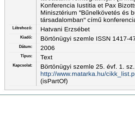
Konferencia Iustitia et Pax Bizo
Minisztérium "Bűnelkövetés és b
társadalomban" című konferenci
Létrehozó:
Hatvani Erzsébet
Kiadó:
Börtönügyi szemle ISSN 1417-4
Dátum:
2006
Típus:
Text
Kapcsolat:
Börtönügyi szemle 25. évf. 1. sz
http://www.matarka.hu/cikk_list
(isPartOf)