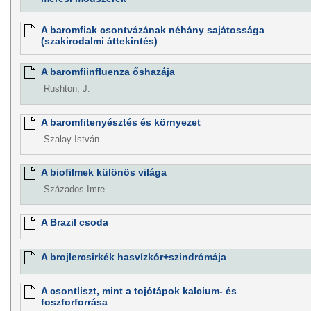
A baromfiak csontvázának néhány sajátossága
(szakirodalmi áttekintés)
A baromfiinfluenza őshazája
Rushton, J.
A baromfitenyésztés és környezet
Szalay István
A biofilmek különös világa
Százados Imre
A Brazil csoda
A brojlercsirkék hasvízkór+szindrómája
A csontliszt, mint a tojótápok kalcium- és
foszforforrása