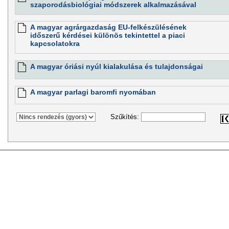
szaporodásbiológiai módszerek alkalmazásával
A magyar agrárgazdaság EU-felkészülésének
időszerű kérdései különös tekintettel a piaci
kapcsolatokra
A magyar óriási nyúl kialakulása és tulajdonságai
A magyar parlagi baromfi nyomában
Szűkítés: