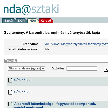
Szótár
KOPI
NDA
Kereső
Gyűjtemény: A baromfi : baromfi- és nyúltenyésztők lapja
Archívum:
MATARKA: Magyar folyóiratok tartalomjegyzé
Tárolt tételek száma:
147
Tételek
Szűkítés:
Cím nélkül
Cím nélkül
A baromfi húsminősége - fogyasztói szempontok,
mérési módszerek