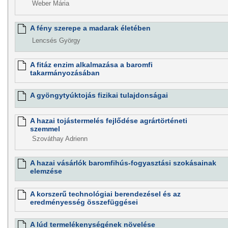
Weber Mária
A fény szerepe a madarak életében
Lencsés György
A fitáz enzim alkalmazása a baromfi
takarmányozásában
A gyöngytyúktojás fizikai tulajdonságai
A hazai tojástermelés fejlődése agrártörténeti
szemmel
Szováthay Adrienn
A hazai vásárlók baromfihús-fogyasztási szokásainak
elemzése
A korszerű technológiai berendezésel és az
eredményesség összefüggései
A lúd termelékenységének növelése